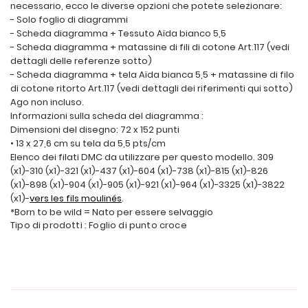
necessario, ecco le diverse opzioni che potete selezionare:
- Solo foglio di diagrammi
- Scheda diagramma + Tessuto Aïda bianco 5,5
- Scheda diagramma + matassine di fili di cotone Art.117 (vedi
dettagli delle referenze sotto)
- Scheda diagramma + tela Aïda bianca 5,5 + matassine di filo
di cotone ritorto Art.117 (vedi dettagli dei riferimenti qui sotto)
Ago non incluso.
Informazioni sulla scheda del diagramma :
Dimensioni del disegno: 72 x 152 punti
• 13 x 27,6 cm su tela da 5,5 pts/cm
Elenco dei filati DMC da utilizzare per questo modello. 309
(x1)-310 (x1)-321 (x1)-437 (x1)-604 (x1)-738 (x1)-815 (x1)-826
(x1)-898 (x1)-904 (x1)-905 (x1)-921 (x1)-964 (x1)-3325 (x1)-3822
(x1)-
vers les fils moulinés
.
*Born to be wild = Nato per essere selvaggio
Tipo di prodotti : Foglio di punto croce