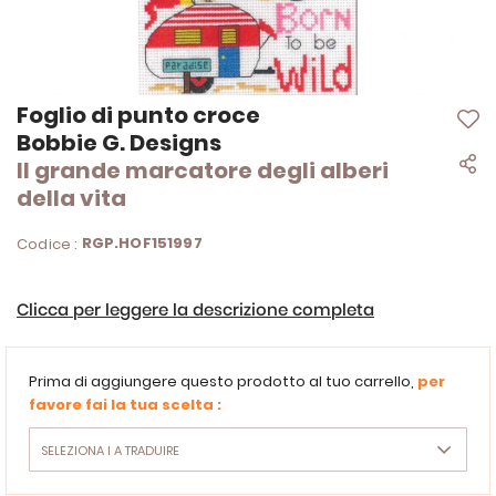
Vai
Foglio di punto croce
all'inizio
Bobbie G. Designs
della
Il grande marcatore degli alberi
galleria
di
della vita
immagini
RGP.HOF151997
Codice :
Clicca per leggere la descrizione completa
Prima di aggiungere questo prodotto al tuo carrello,
per
favore fai la tua scelta :