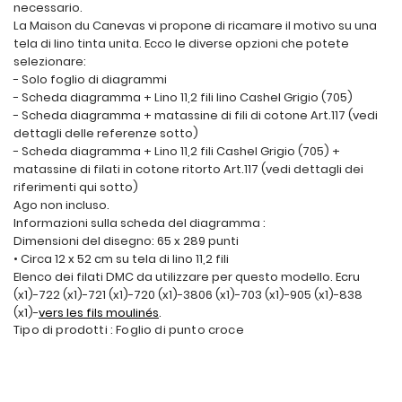
necessario.
La Maison du Canevas vi propone di ricamare il motivo su una
tela di lino tinta unita. Ecco le diverse opzioni che potete
selezionare:
- Solo foglio di diagrammi
- Scheda diagramma + Lino 11,2 fili lino Cashel Grigio (705)
- Scheda diagramma + matassine di fili di cotone Art.117 (vedi
dettagli delle referenze sotto)
- Scheda diagramma + Lino 11,2 fili Cashel Grigio (705) +
matassine di filati in cotone ritorto Art.117 (vedi dettagli dei
riferimenti qui sotto)
Ago non incluso.
Informazioni sulla scheda del diagramma :
Dimensioni del disegno: 65 x 289 punti
• Circa 12 x 52 cm su tela di lino 11,2 fili
Elenco dei filati DMC da utilizzare per questo modello. Ecru
(x1)-722 (x1)-721 (x1)-720 (x1)-3806 (x1)-703 (x1)-905 (x1)-838
(x1)-
vers les fils moulinés
.
Tipo di prodotti : Foglio di punto croce