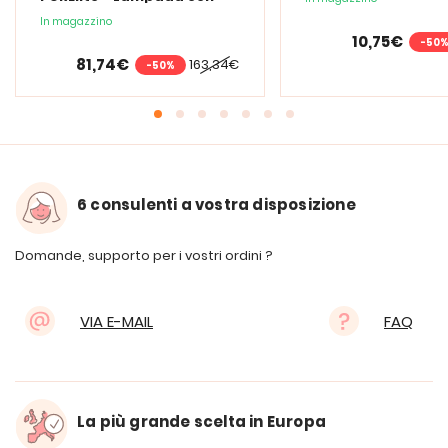
lente d'ingrandimento
In magazzino
PURElite Tri Spectrum
10,75€
-50
81,74€
163,34€
-50%
6 consulenti a vostra disposizione
Domande, supporto per i vostri ordini ?
VIA E-MAIL
FAQ
La più grande scelta in Europa