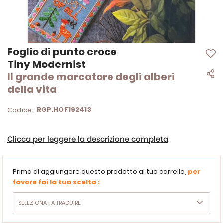
Vai
Foglio di punto croce
all'inizio
Tiny Modernist
della
Il grande marcatore degli alberi
galleria
di
della vita
immagini
RGP.HOF192413
Codice :
Clicca per leggere la descrizione completa
Prima di aggiungere questo prodotto al tuo carrello,
per
favore fai la tua scelta :