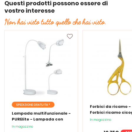
Questi prodotti possono essere di
vostro interesse
Non hai visto tutto quello che hai visto.
SPEDIZIONE GRATUITA *
Forbici da ricamo -
Forbici ricamo cic
Lampada multifunzionale -
PURElite - Lampada con
In magazzino
lente d'ingrandimento
In magazzino
PURElite Tri Spectrum