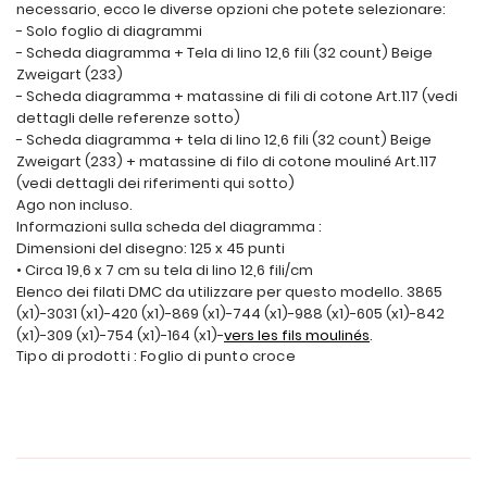
necessario, ecco le diverse opzioni che potete selezionare:
- Solo foglio di diagrammi
- Scheda diagramma + Tela di lino 12,6 fili (32 count) Beige
Zweigart (233)
- Scheda diagramma + matassine di fili di cotone Art.117 (vedi
dettagli delle referenze sotto)
- Scheda diagramma + tela di lino 12,6 fili (32 count) Beige
Zweigart (233) + matassine di filo di cotone mouliné Art.117
(vedi dettagli dei riferimenti qui sotto)
Ago non incluso.
Informazioni sulla scheda del diagramma :
Dimensioni del disegno: 125 x 45 punti
• Circa 19,6 x 7 cm su tela di lino 12,6 fili/cm
Elenco dei filati DMC da utilizzare per questo modello. 3865
(x1)-3031 (x1)-420 (x1)-869 (x1)-744 (x1)-988 (x1)-605 (x1)-842
(x1)-309 (x1)-754 (x1)-164 (x1)-
vers les fils moulinés
.
Tipo di prodotti : Foglio di punto croce