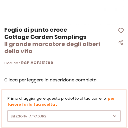
Vai
Foglio di punto croce
all'inizio
Cottage Garden Samplings
della
Il grande marcatore degli alberi
galleria
di
della vita
immagini
RGP.HOF251799
Codice :
Clicca per leggere la descrizione completa
Prima di aggiungere questo prodotto al tuo carrello,
per
favore fai la tua scelta :