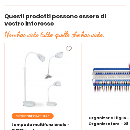
Questi prodotti possono essere di
vostro interesse
Non hai visto tutto quello che hai visto.
SPEDIZIONE GRATUITA *
Organizer di figlio 
Organizzatore - 28 x
Lampada multifunzionale -
cm