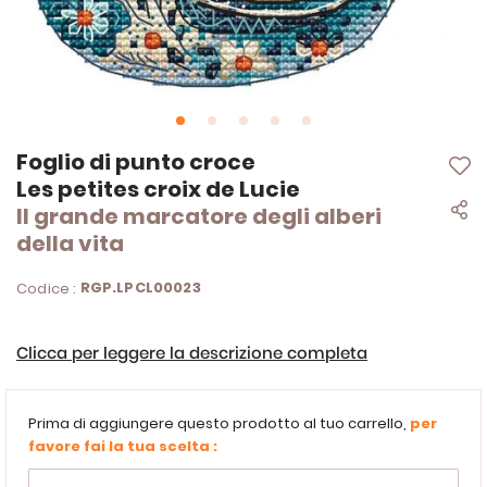
Vai
Foglio di punto croce
all'inizio
Les petites croix de Lucie
della
Il grande marcatore degli alberi
galleria
di
della vita
immagini
RGP.LPCL00023
Codice :
Clicca per leggere la descrizione completa
Prima di aggiungere questo prodotto al tuo carrello,
per
favore fai la tua scelta :