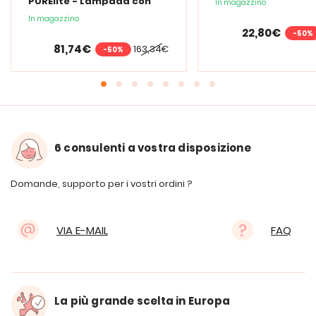
PURElite - Lampada con
In magazzino
lente d'ingrandimento
In magazzino
PURElite Tri Spectrum
22,80€
-50%
81,74€
163,34€
-50%
6 consulenti a vostra disposizione
Domande, supporto per i vostri ordini ?
VIA E-MAIL
FAQ
La più grande scelta in Europa