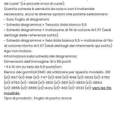
de Lucie” (Le piccole croci di Lucie).
Questa scheda è venduta da sola o con il materiale
necessario, ecco le diverse opzioni che potete selezionare:
- Solo foglio di diagrammi
- Scheda diagramma + Tessuto Aïda bianco 5,5
- Scheda diagramma + matassine di fili di cotone Art.117 (vedi
dettagli delle referenze sotto)
- Scheda diagramma + tela Aïda bianca 5,5 + matassine di filo
di cotone ritorto Art.117 (vedi dettagli dei riferimenti qui sotto)
Ago non incluso.
Informazioni sulla scheda del diagramma :
Dimensioni dell'immagine: 61 x 55 punti
• 11 x 10 cm su tela da 5,5 punti/cm
Elenco dei gomitoli DMC da utilizzare per questo modello. 310
(x1)-597 (x1)-598 (x1)-747 (x1)-930 (x1)-948 (x1)-3033 (x1)-3750
(x1)-3752 (x1) -3809 (x1)-3810 (x1)-3811 (x1)-3853 (x1)-3854
(x1)-3855 (x1)-3865 (x1)-ecru (x1)-400 (x1)-3032 (x1)-
vers les fils
moulinés
.
Tipo di prodotti : Foglio di punto croce