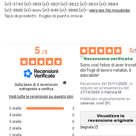
(x1)-3743 (x1)-3813 (x1)-3821 (x1)-3822 (x1)-3823 (x1)-3864
(x1)-3865 (x1)-ecru (x1)-646 (x1)-3866 (x1)--
vers les fils moulinés
.
Tipo di prodotti : Foglio di punto croce
5
5
/
/
5
Recensione verificata
Sono così felice di aver trovat
dei fogli di lavoro natalizi, è 
adorabile!
Recensione del
21/11/2025
, in
Sulla base di
2
recensioni
seguito ad un'esperienza del
sottoposte a verifica
27/10/2025
di
Patricia M.
Vedi tutte le recensioni su questo sito
Pubblicato originariamente su
canevas.com (fr)
5
stelle
2
Visualizza la
4
stelle
0
recensione originale
3
stelle
0
Segnala
2
stelle
0
1
stella
0