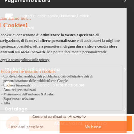
Pagamento sicuro
Carta di credito
Visa, Mastercard, Electron
Paypal
Bonifico Bancario
3 volte senza tasse
*Soluzioni di consegna
Delivengo Domicilio Internazionale
Catalogo
AGGIUNGI AL CARRELLO