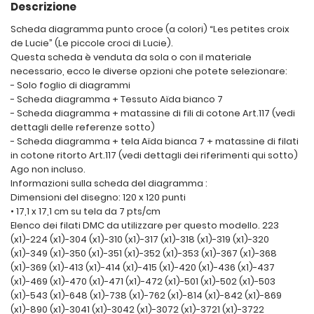
Descrizione
Scheda diagramma punto croce (a colori) “Les petites croix
de Lucie” (Le piccole croci di Lucie).
Questa scheda è venduta da sola o con il materiale
necessario, ecco le diverse opzioni che potete selezionare:
- Solo foglio di diagrammi
- Scheda diagramma + Tessuto Aïda bianco 7
- Scheda diagramma + matassine di fili di cotone Art.117 (vedi
dettagli delle referenze sotto)
- Scheda diagramma + tela Aïda bianca 7 + matassine di filati
in cotone ritorto Art.117 (vedi dettagli dei riferimenti qui sotto)
Ago non incluso.
Informazioni sulla scheda del diagramma :
Dimensioni del disegno: 120 x 120 punti
• 17,1 x 17,1 cm su tela da 7 pts/cm
Elenco dei filati DMC da utilizzare per questo modello. 223
(x1)-224 (x1)-304 (x1)-310 (x1)-317 (x1)-318 (x1)-319 (x1)-320
(x1)-349 (x1)-350 (x1)-351 (x1)-352 (x1)-353 (x1)-367 (x1)-368
(x1)-369 (x1)-413 (x1)-414 (x1)-415 (x1)-420 (x1)-436 (x1)-437
(x1)-469 (x1)-470 (x1)-471 (x1)-472 (x1)-501 (x1)-502 (x1)-503
(x1)-543 (x1)-648 (x1)-738 (x1)-762 (x1)-814 (x1)-842 (x1)-869
(x1)-890 (x1)-3041 (x1)-3042 (x1)-3072 (x1)-3721 (x1)-3722