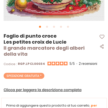
Vai
Foglio di punto croce
all'inizio
Les petites croix de Lucie
della
Il grande marcatore degli alberi
galleria
di
della vita
immagini
RGP.LPCL00034
Codice :
5
/
5
-
2
recensioni
SPEDIZIONE GRATUITA *
Clicca per leggere la descrizione completa
Prima di aggiungere questo prodotto al tuo carrello,
per