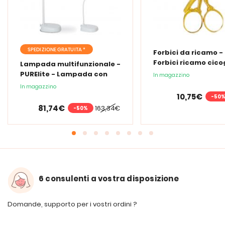
SPEDIZIONE GRATUITA *
Forbici da ricamo -
Forbici ricamo cic
Lampada multifunzionale -
PURElite - Lampada con
In magazzino
lente d'ingrandimento
In magazzino
PURElite Tri Spectrum
10,75€
-50
81,74€
163,34€
-50%
6 consulenti a vostra disposizione
Domande, supporto per i vostri ordini ?