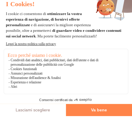
Carta di credito
Visa, Mastercard, Electron
Paypal
Bonifico Bancario
3 volte senza tasse
*Soluzioni di consegna
Delivengo Domicilio Internazionale
Catalogo
AGGIUNGI AL CARRELLO
Chi siamo?
I nostri impegni