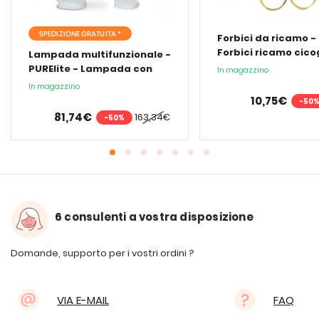
SPEDIZIONE GRATUITA *
Forbici da ricamo -
Forbici ricamo cic
Lampada multifunzionale -
PURElite - Lampada con
In magazzino
lente d'ingrandimento
In magazzino
PURElite Tri Spectrum
10,75€
-50
81,74€
163,34€
-50%
6 consulenti a vostra disposizione
Domande, supporto per i vostri ordini ?
VIA E-MAIL
FAQ