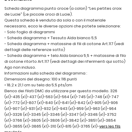
Scheda diagramma punto croce (a colori) “Les petites croix
de Lucie” (Le piccole croci di Lucie).
Questa scheda è venduta da sola o con il materiale
necessario, ecco le diverse opzioni che potete selezionare:
- Solo foglio di diagrammi
- Scheda diagramma + Tessuto Aïda bianco 5,5
- Scheda diagramma + matassine di fili di cotone Art.117 (vedi
dettagli delle referenze sotto)
- Scheda diagramma + tela Aïda bianca 5,5 + matassine di filo
di cotone ritorto Art.117 (vedi dettagli dei riferimenti qui sotto)
Ago non incluso.
Informazioni sulla scheda del diagramma :
Dimensioni del disegno: 100 x 116 punti
• 18,2 x 21,1 cm su tela da 5,5 pts/cm
Elenco dei filati DMC da utilizzare per questo modello. 326
(x1)-435 (x1)-437 (x1)-563 (x1)-564 (x1)-745 (x1)-746 (x1)-747
(x1)-772 (x1)-807 (x1)-840 (x1)-841 (x1)-842 (x1)-905 (x1)-906
(x1)-907 (x1)-931 (x1)-932 (x1)-943 (x1)-959 (x1)-963 (x1)-964
(x1)-3326 (x1)-3345 (x1)-3346 (x1)-3347 (x1)-3348 (x1)-3752
(x1)-3766 (x1)-3805 (x1)-3806 (x1)-3842 (x1)-3851 (x1)-3854
(x1)-3855 (x1)-3865 (x1)-310 (x1)-815 (x1)-3765 (x1)-
vers les fils