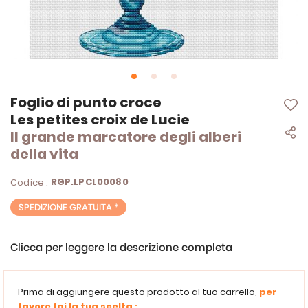
Vai
Foglio di punto croce
all'inizio
Les petites croix de Lucie
della
Il grande marcatore degli alberi
galleria
di
della vita
immagini
RGP.LPCL00080
Codice :
SPEDIZIONE GRATUITA *
Clicca per leggere la descrizione completa
Prima di aggiungere questo prodotto al tuo carrello,
per
favore fai la tua scelta :