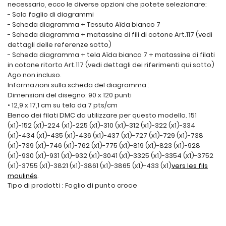
necessario, ecco le diverse opzioni che potete selezionare:
- Solo foglio di diagrammi
- Scheda diagramma + Tessuto Aïda bianco 7
- Scheda diagramma + matassine di fili di cotone Art.117 (vedi
dettagli delle referenze sotto)
- Scheda diagramma + tela Aïda bianca 7 + matassine di filati
in cotone ritorto Art.117 (vedi dettagli dei riferimenti qui sotto)
Ago non incluso.
Informazioni sulla scheda del diagramma :
Dimensioni del disegno: 90 x 120 punti
• 12,9 x 17,1 cm su tela da 7 pts/cm
Elenco dei filati DMC da utilizzare per questo modello. 151
(x1)-152 (x1)-224 (x1)-225 (x1)-310 (x1)-312 (x1)-322 (x1)-334
(x1)-434 (x1)-435 (x1)-436 (x1)-437 (x1)-727 (x1)-729 (x1)-738
(x1)-739 (x1)-746 (x1)-762 (x1)-775 (x1)-819 (x1)-823 (x1)-928
(x1)-930 (x1)-931 (x1)-932 (x1)-3041 (x1)-3325 (x1)-3354 (x1)-3752
(x1)-3755 (x1)-3821 (x1)-3861 (x1)-3865 (x1)-433 (x1)
vers les fils
moulinés
.
Tipo di prodotti : Foglio di punto croce