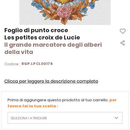
Vai
Foglio di punto croce
all'inizio
Les petites croix de Lucie
della
Il grande marcatore degli alberi
galleria
di
della vita
immagini
RGP.LPCL00176
Codice :
Clicca per leggere la descrizione completa
Prima di aggiungere questo prodotto al tuo carrello,
per
favore fai la tua scelta :