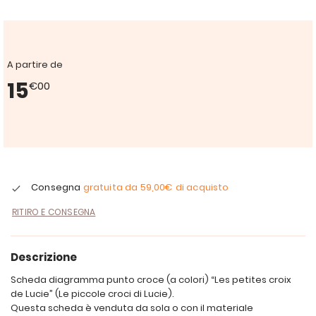
A partire de
15
€00
Consegna
gratuita da
59,00€
di acquisto
RITIRO E CONSEGNA
Descrizione
Scheda diagramma punto croce (a colori) “Les petites croix
de Lucie” (Le piccole croci di Lucie).
Questa scheda è venduta da sola o con il materiale