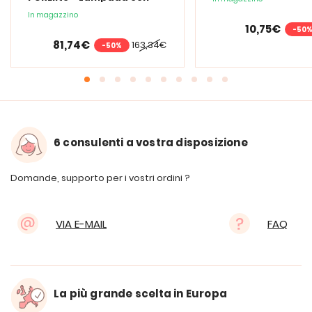
lente d'ingrandimento
In magazzino
PURElite Tri Spectrum
10,75€
-50
81,74€
163,34€
-50%
6 consulenti a vostra disposizione
Domande, supporto per i vostri ordini ?
VIA E-MAIL
FAQ
La più grande scelta in Europa