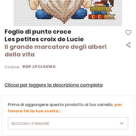
Vai
Foglio di punto croce
all'inizio
Les petites croix de Lucie
della
Il grande marcatore degli alberi
galleria
di
della vita
immagini
RGP.LPCL00190
Codice :
Clicca per leggere la descrizione completa
Prima di aggiungere questo prodotto al tuo carrello,
per
favore fai la tua scelta :