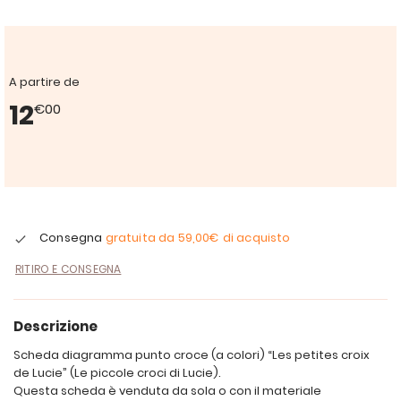
A partire de
12
€00
Consegna
gratuita da
59,00€
di acquisto
RITIRO E CONSEGNA
Descrizione
Scheda diagramma punto croce (a colori) “Les petites croix
de Lucie” (Le piccole croci di Lucie).
Questa scheda è venduta da sola o con il materiale