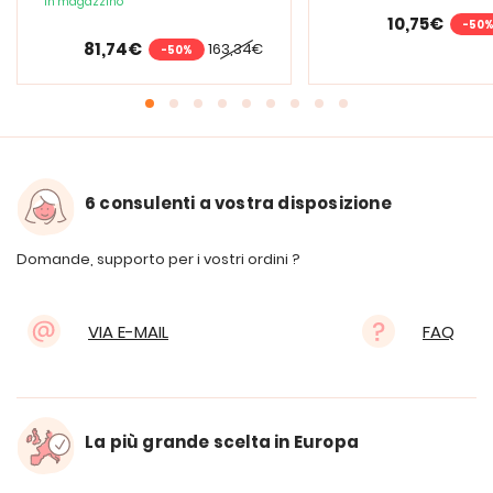
In magazzino
PURElite Tri Spectrum
10,75€
-50
81,74€
163,34€
-50%
6 consulenti a vostra disposizione
Domande, supporto per i vostri ordini ?
VIA E-MAIL
FAQ
La più grande scelta in Europa