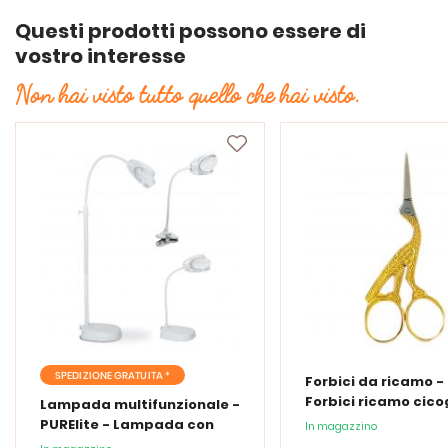
Questi prodotti possono essere di
vostro interesse
Non hai visto tutto quello che hai visto.
SPEDIZIONE GRATUITA *
Forbici da ricamo -
Forbici ricamo cic
Lampada multifunzionale -
PURElite - Lampada con
In magazzino
lente d'ingrandimento