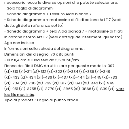
necessario, ecco le diverse opzioni che potete selezionare:
- Solo foglio di diagrammi
- Scheda diagramma + Tessuto Aïda bianco 7
- Scheda diagramma + matassine di fili di cotone Art.117 (vedi
dettagli delle referenze sotto)
- Scheda diagramma + tela Aïda bianca 7 + matassine di filati
in cotone ritorto Art.117 (vedi dettagli dei riferimenti qui sotto)
Ago non incluso.
Informazioni sulla scheda del diagramma :
Dimensioni del disegno: 70 x 80 punti
• 10 x 11,4 cm su una tela da 5,5 punti/cm
Elenco dei filati DMC da utilizzare per questo modello. 307
(x1)-310 (x1)-311 (x1)-312 (x1)-322 (x1)-334 (x1)-336 (x1)-349
(x1)-433 (x1)-434 (x1)-436 (x1)-437 (x1)-444 (x1)-445 (x1)-733
(x1)-734 (x1)-738 (x1)-739 (x1)-817 (x1)-841 (x1)-842 (x1)-945
(x1)-951 (x1)-3755 (x1)-3770 (x1)-3865 (x1)-3866 (x1)-839 (x1)-
vers
les fils moulinés
.
Tipo di prodotti : Foglio di punto croce