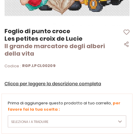
Vai
Foglio di punto croce
all'inizio
Les petites croix de Lucie
della
Il grande marcatore degli alberi
galleria
di
della vita
immagini
RGP.LPCL00209
Codice :
Clicca per leggere la descrizione completa
Prima di aggiungere questo prodotto al tuo carrello,
per
favore fai la tua scelta :