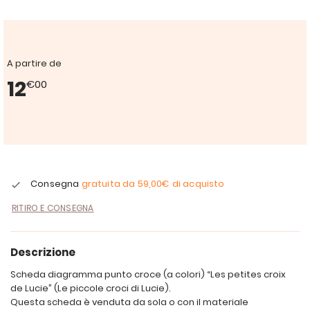
A partire de
12
€00
Consegna
gratuita da
59,00€
di acquisto
RITIRO E CONSEGNA
Descrizione
Scheda diagramma punto croce (a colori) “Les petites croix
de Lucie” (Le piccole croci di Lucie).
Questa scheda è venduta da sola o con il materiale