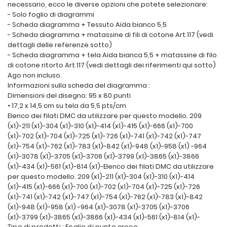
necessario, ecco le diverse opzioni che potete selezionare:
- Solo foglio di diagrammi
- Scheda diagramma + Tessuto Aïda bianco 5,5
- Scheda diagramma + matassine di fili di cotone Art.117 (vedi
dettagli delle referenze sotto)
- Scheda diagramma + tela Aïda bianca 5,5 + matassine di filo
di cotone ritorto Art.117 (vedi dettagli dei riferimenti qui sotto)
Ago non incluso.
Informazioni sulla scheda del diagramma :
Dimensioni del disegno: 95 x 80 punti
• 17,2 x 14,5 cm su tela da 5,5 pts/cm
Elenco dei filati DMC da utilizzare per questo modello. 209
(x1)-211 (x1)-304 (x1)-310 (x1)-414 (x1)-415 (x1)-666 (x1)-700
(x1)-702 (x1)-704 (x1)-725 (x1)-726 (x1)-741 (x1)-742 (x1)-747
(x1)-754 (x1)-762 (x1)-783 (x1)-842 (x1)-948 (x1)-958 (x1) -964
(x1)-3078 (x1)-3705 (x1)-3706 (x1)-3799 (x1)-3865 (x1)-3866
(x1)-434 (x1)-561 (x1)-814 (x1)-Elenco dei filati DMC da utilizzare
per questo modello. 209 (x1)-211 (x1)-304 (x1)-310 (x1)-414
(x1)-415 (x1)-666 (x1)-700 (x1)-702 (x1)-704 (x1)-725 (x1)-726
(x1)-741 (x1)-742 (x1)-747 (x1)-754 (x1)-762 (x1)-783 (x1)-842
(x1)-948 (x1)-958 (x1) -964 (x1)-3078 (x1)-3705 (x1)-3706
(x1)-3799 (x1)-3865 (x1)-3866 (x1)-434 (x1)-561 (x1)-814 (x1)-
Tipo di prodotti : Foglio di punto croce