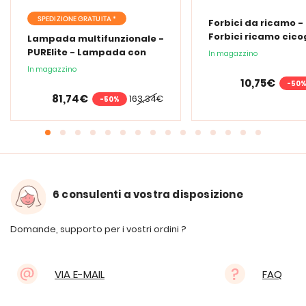
SPEDIZIONE GRATUITA *
Forbici da ricamo -
Forbici ricamo cic
Lampada multifunzionale -
PURElite - Lampada con
In magazzino
lente d'ingrandimento
In magazzino
PURElite Tri Spectrum
10,75€
-50
81,74€
163,34€
-50%
6 consulenti a vostra disposizione
Domande, supporto per i vostri ordini ?
VIA E-MAIL
FAQ