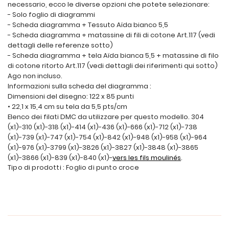
necessario, ecco le diverse opzioni che potete selezionare:
- Solo foglio di diagrammi
- Scheda diagramma + Tessuto Aïda bianco 5,5
- Scheda diagramma + matassine di fili di cotone Art.117 (vedi
dettagli delle referenze sotto)
- Scheda diagramma + tela Aïda bianca 5,5 + matassine di filo
di cotone ritorto Art.117 (vedi dettagli dei riferimenti qui sotto)
Ago non incluso.
Informazioni sulla scheda del diagramma :
Dimensioni del disegno: 122 x 85 punti
• 22,1 x 15,4 cm su tela da 5,5 pts/cm
Elenco dei filati DMC da utilizzare per questo modello. 304
(x1)-310 (x1)-318 (x1)-414 (x1)-436 (x1)-666 (x1)-712 (x1)-738
(x1)-739 (x1)-747 (x1)-754 (x1)-842 (x1)-948 (x1)-958 (x1)-964
(x1)-976 (x1)-3799 (x1)-3826 (x1)-3827 (x1)-3848 (x1)-3865
(x1)-3866 (x1)-839 (x1)-840 (x1)-
vers les fils moulinés
.
Tipo di prodotti : Foglio di punto croce