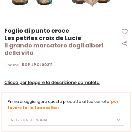
Vai
Foglio di punto croce
all'inizio
Les petites croix de Lucie
della
Il grande marcatore degli alberi
galleria
di
della vita
immagini
RGP.LPCL00211
Codice :
Clicca per leggere la descrizione completa
Prima di aggiungere questo prodotto al tuo carrello,
per
favore fai la tua scelta :