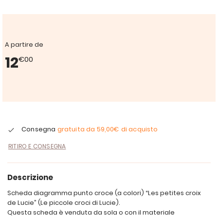
A partire de
12
€00
Consegna
gratuita da
59,00€
di acquisto
RITIRO E CONSEGNA
Descrizione
Scheda diagramma punto croce (a colori) “Les petites croix
de Lucie” (Le piccole croci di Lucie).
Questa scheda è venduta da sola o con il materiale