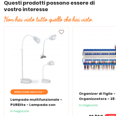
Questi prodotti possono essere di
vostro interesse
Non hai visto tutto quello che hai visto.
SPEDIZIONE GRATUITA *
Organizer di figlio 
Organizzatore - 28 x
Lampada multifunzionale -
cm
PURElite - Lampada con
In magazzino
lente d'ingrandimento
In magazzino
PURElite Tri Spectrum