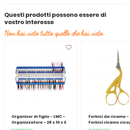
Questi prodotti possono essere di
vostro interesse
Non hai visto tutto quello che hai visto.
Organizer di figlio - LMC -
Forbici da ricamo -
Organizzatore - 28 x 10 x 3
Forbici ricamo cic
cm
In magazzino
In magazzino