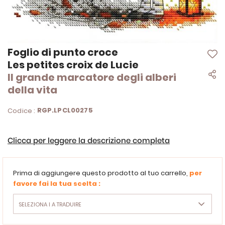
Vai
Foglio di punto croce
all'inizio
Les petites croix de Lucie
della
Il grande marcatore degli alberi
galleria
di
della vita
immagini
RGP.LPCL00275
Codice :
Clicca per leggere la descrizione completa
Prima di aggiungere questo prodotto al tuo carrello,
per
favore fai la tua scelta :