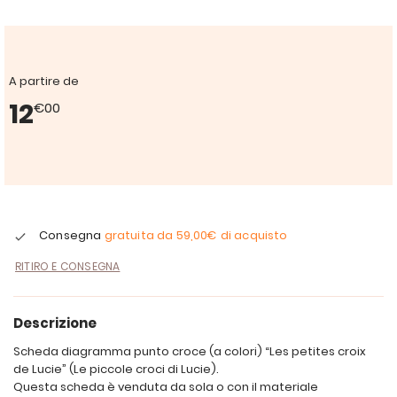
A partire de
12
€00
Consegna
gratuita da
59,00€
di acquisto
RITIRO E CONSEGNA
Descrizione
Scheda diagramma punto croce (a colori) “Les petites croix
de Lucie” (Le piccole croci di Lucie).
Questa scheda è venduta da sola o con il materiale