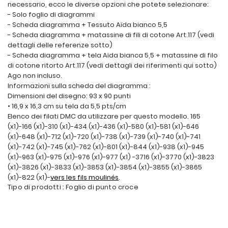
necessario, ecco le diverse opzioni che potete selezionare:
- Solo foglio di diagrammi
- Scheda diagramma + Tessuto Aïda bianco 5,5
- Scheda diagramma + matassine di fili di cotone Art.117 (vedi
dettagli delle referenze sotto)
- Scheda diagramma + tela Aïda bianca 5,5 + matassine di filo
di cotone ritorto Art.117 (vedi dettagli dei riferimenti qui sotto)
Ago non incluso.
Informazioni sulla scheda del diagramma :
Dimensioni del disegno: 93 x 90 punti
• 16,9 x 16,3 cm su tela da 5,5 pts/cm
Elenco dei filati DMC da utilizzare per questo modello. 165
(x1)-166 (x1)-310 (x1)-434 (x1)-436 (x1)-580 (x1)-581 (x1)-646
(x1)-648 (x1)-712 (x1)-720 (x1)-738 (x1)-739 (x1)-740 (x1)-741
(x1)-742 (x1)-745 (x1)-762 (x1)-801 (x1)-844 (x1)-938 (x1)-945
(x1)-963 (x1)-975 (x1)-976 (x1)-977 (x1) -3716 (x1)-3770 (x1)-3823
(x1)-3826 (x1)-3833 (x1)-3853 (x1)-3854 (x1)-3855 (x1)-3865
(x1)-822 (x1)-
vers les fils moulinés
.
Tipo di prodotti : Foglio di punto croce