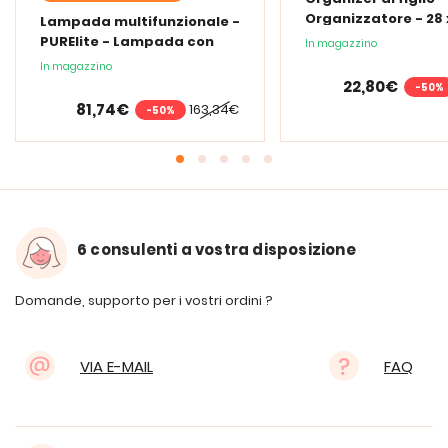
Organizzatore - 28 x
Lampada multifunzionale -
cm
PURElite - Lampada con
In magazzino
lente d'ingrandimento
In magazzino
PURElite Tri Spectrum
22,80€
-50%
81,74€
163,34€
-50%
6 consulenti a vostra disposizione
Domande, supporto per i vostri ordini ?
VIA E-MAIL
FAQ