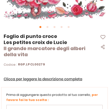
Vai
Foglio di punto croce
all'inizio
Les petites croix de Lucie
della
Il grande marcatore degli alberi
galleria
di
della vita
immagini
RGP.LPCL00279
Codice :
Clicca per leggere la descrizione completa
Prima di aggiungere questo prodotto al tuo carrello,
per
favore fai la tua scelta :