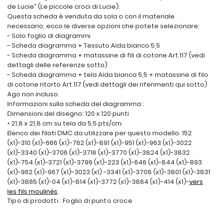
de Lucie” (Le piccole croci di Lucie).
Questa scheda è venduta da sola o con il materiale
necessario, ecco le diverse opzioni che potete selezionare:
- Solo foglio di diagrammi
- Scheda diagramma + Tessuto Aïda bianco 5,5
- Scheda diagramma + matassine di fili di cotone Art.117 (vedi
dettagli delle referenze sotto)
- Scheda diagramma + tela Aïda bianca 5,5 + matassine di filo
di cotone ritorto Art.117 (vedi dettagli dei riferimenti qui sotto)
Ago non incluso.
Informazioni sulla scheda del diagramma :
Dimensioni del disegno: 120 x 120 punti
• 21,8 x 21,8 cm su tela da 5,5 pts/cm
Elenco dei filati DMC da utilizzare per questo modello. 152
(x1)-310 (x1)-666 (x1)-762 (x1)-891 (x1)-951 (x1)-963 (x1)-3022
(x1)-3340 (x1)-3706 (x1)-3716 (x1)-3770 (x1)-3824 (x1)-3832
(x1)-754 (x1)-3721 (x1)-3799 (x1)-223 (x1)-646 (x1)-844 (x1)-893
(x1)-962 (x1)-967 (x1)-3023 (x1) -3341 (x1)-3708 (x1)-3801 (x1)-3831
(x1)-3865 (x1)-04 (x1)-814 (x1)-3772 (x1)-3864 (x1)-414 (x1)-
vers
les fils moulinés
.
Tipo di prodotti : Foglio di punto croce