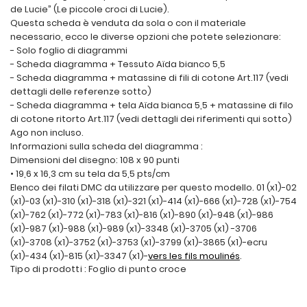
de Lucie” (Le piccole croci di Lucie).
Questa scheda è venduta da sola o con il materiale
necessario, ecco le diverse opzioni che potete selezionare:
- Solo foglio di diagrammi
- Scheda diagramma + Tessuto Aïda bianco 5,5
- Scheda diagramma + matassine di fili di cotone Art.117 (vedi
dettagli delle referenze sotto)
- Scheda diagramma + tela Aïda bianca 5,5 + matassine di filo
di cotone ritorto Art.117 (vedi dettagli dei riferimenti qui sotto)
Ago non incluso.
Informazioni sulla scheda del diagramma :
Dimensioni del disegno: 108 x 90 punti
• 19,6 x 16,3 cm su tela da 5,5 pts/cm
Elenco dei filati DMC da utilizzare per questo modello. 01 (x1)-02
(x1)-03 (x1)-310 (x1)-318 (x1)-321 (x1)-414 (x1)-666 (x1)-728 (x1)-754
(x1)-762 (x1)-772 (x1)-783 (x1)-816 (x1)-890 (x1)-948 (x1)-986
(x1)-987 (x1)-988 (x1)-989 (x1)-3348 (x1)-3705 (x1) -3706
(x1)-3708 (x1)-3752 (x1)-3753 (x1)-3799 (x1)-3865 (x1)-ecru
(x1)-434 (x1)-815 (x1)-3347 (x1)-
vers les fils moulinés
.
Tipo di prodotti : Foglio di punto croce