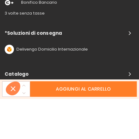
Bonifico Bancario
3 volte senza tasse
*Soluzioni di consegna
Delivengo Domicilio Internazionale
Catalogo
AGGIUNGI AL CARRELLO
Chi siamo?
I nostri impegni
Condizioni delle offerta
Avviso legale
CGV
Informazioni di contatto