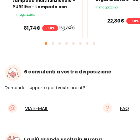
Lampada multifunzionale -
cm
PURElite - Lampada con
In magazzino
lente d'ingrandimento
In magazzino
PURElite Tri Spectrum
22,80€
-50%
81,74€
163,34€
-50%
6 consulenti a vostra disposizione
Domande, supporto per i vostri ordini ?
VIA E-MAIL
FAQ
La più grande scelta in Europa