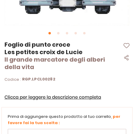
Vai
Foglio di punto croce
all'inizio
Les petites croix de Lucie
della
Il grande marcatore degli alberi
galleria
di
della vita
immagini
RGP.LPCL00282
Codice :
Clicca per leggere la descrizione completa
Prima di aggiungere questo prodotto al tuo carrello,
per
favore fai la tua scelta :