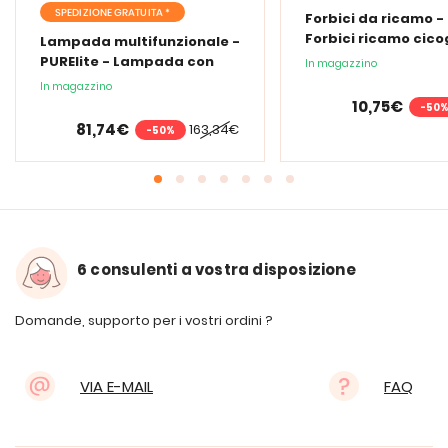
SPEDIZIONE GRATUITA *
Forbici da ricamo -
Forbici ricamo cic
Lampada multifunzionale -
PURElite - Lampada con
In magazzino
lente d'ingrandimento
In magazzino
PURElite Tri Spectrum
10,75€
-50
81,74€
163,34€
-50%
6 consulenti a vostra disposizione
Domande, supporto per i vostri ordini ?
VIA E-MAIL
FAQ