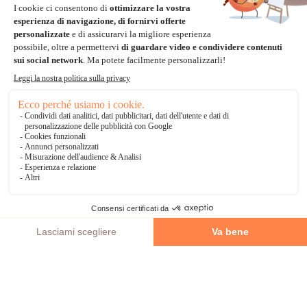
Paypal
Bonifico Bancario
3 volte senza tasse
*Soluzioni di consegna
Delivengo Domicilio Internazionale
Catalogo
AGGIUNGI AL CARRELLO
Chi siamo?
I nostri impegni
Condizioni delle offerta