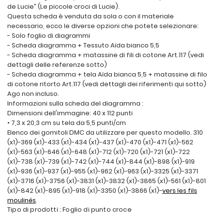
de Lucie” (Le piccole croci di Lucie).
Questa scheda è venduta da sola o con il materiale
necessario, ecco le diverse opzioni che potete selezionare:
- Solo foglio di diagrammi
- Scheda diagramma + Tessuto Aïda bianco 5,5
- Scheda diagramma + matassine di fili di cotone Art.117 (vedi
dettagli delle referenze sotto)
- Scheda diagramma + tela Aïda bianca 5,5 + matassine di filo
di cotone ritorto Art.117 (vedi dettagli dei riferimenti qui sotto)
Ago non incluso.
Informazioni sulla scheda del diagramma :
Dimensioni dell'immagine: 40 x 112 punti
• 7,3 x 20,3 cm su tela da 5,5 punti/cm
Elenco dei gomitoli DMC da utilizzare per questo modello. 310
(x1)-369 (x1)-433 (x1)-434 (x1)-437 (x1)-470 (x1)-471 (x1)-562
(x1)-563 (x1)-646 (x1)-648 (x1)-712 (x1)-720 (x1)-721 (x1)-722
(x1)-738 (x1)-739 (x1)-742 (x1)-744 (x1)-844 (x1)-898 (x1)-919
(x1)-936 (x1)-937 (x1)-955 (x1)-962 (x1)-963 (x1)-3325 (x1)-3371
(x1)-3716 (x1)-3756 (x1)-3831 (x1)-3832 (x1)-3865 (x1)-561 (x1)-801
(x1)-842 (x1)-895 (x1)-918 (x1)-3350 (x1)-3866 (x1)-
vers les fils
moulinés
.
Tipo di prodotti : Foglio di punto croce