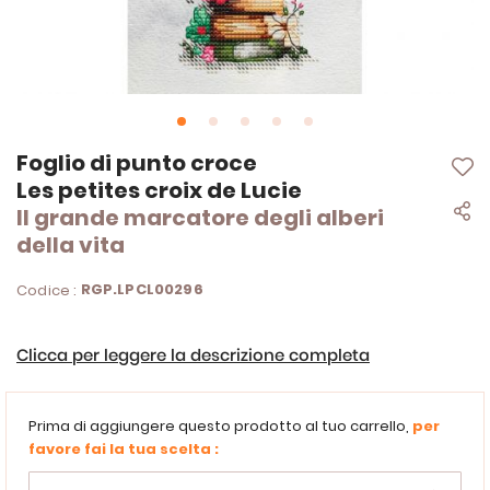
Vai
Foglio di punto croce
all'inizio
Les petites croix de Lucie
della
Il grande marcatore degli alberi
galleria
di
della vita
immagini
RGP.LPCL00296
Codice :
Clicca per leggere la descrizione completa
Prima di aggiungere questo prodotto al tuo carrello,
per
favore fai la tua scelta :