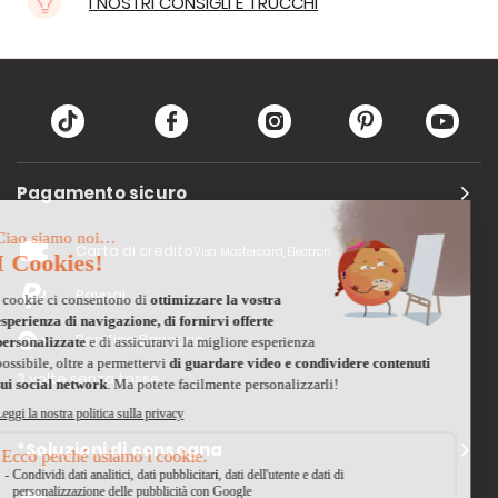
I NOSTRI CONSIGLI E TRUCCHI
Pagamento sicuro
Carta di credito
Visa, Mastercard, Electron
Paypal
Bonifico Bancario
3 volte senza tasse
*Soluzioni di consegna