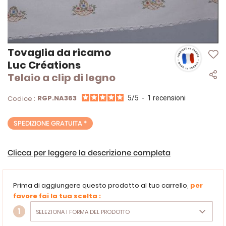
Vai
Tovaglia da ricamo
all'inizio
Luc Créations
della
Telaio a clip di legno
galleria
di
immagini
RGP.NA363
Codice :
5
/
5
-
1
recensioni
SPEDIZIONE GRATUITA *
Clicca per leggere la descrizione completa
Prima di aggiungere questo prodotto al tuo carrello,
per
favore fai la tua scelta :
1