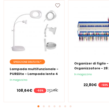
SPEDIZIONE GRATUITA *
Organizer di figlio 
Organizzatore - 28 x
Lampada multifunzionale -
cm
PURElite - Lampada lente 4
In magazzino
in 1
In magazzino
22,80€
-50%
108,64€
217,14€
-50%