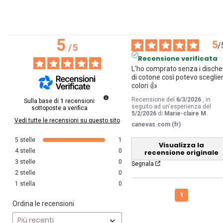
5
5
/
/
5
Recensione verificata
L'ho comprato senza i dischett
di cotone così potevo scegliere
colori 👍
Recensione del
6/3/2026
, in
Sulla base di
1
recensioni
seguito ad un'esperienza del
sottoposte a verifica
5/2/2026
di
Marie-claire M.
Vedi tutte le recensioni su questo sito
canevas.com (fr)
5
stelle
1
Visualizza la
4
stelle
0
recensione originale
3
stelle
0
Segnala
2
stelle
0
1
stella
0
1
Ordina le recensioni