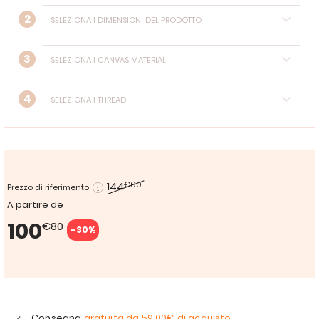
2
3
4
144
€00
Prezzo di riferimento
A partire de
100
€80
-30%
Consegna
gratuita da
59,00€
di acquisto