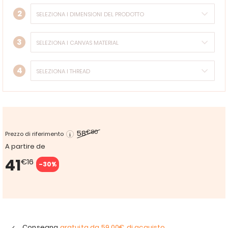
2
3
4
58
€80
Prezzo di riferimento
A partire de
41
€16
-30%
Consegna
gratuita da
59,00€
di acquisto