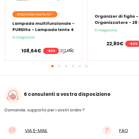
SPEDIZIONE GRATUITA *
Organizer di figlio 
Organizzatore - 28 x
Lampada multifunzionale -
cm
PURElite - Lampada lente 4
In magazzino
in 1
In magazzino
22,80€
-50%
108,64€
217,14€
-50%
6 consulenti a vostra disposizione
Domande, supporto per i vostri ordini ?
VIA E-MAIL
FAQ