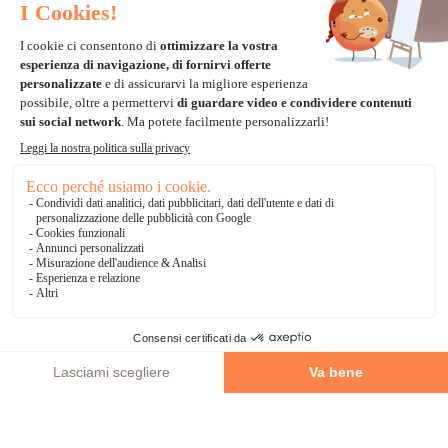
Carta di credito
Visa, Mastercard, Electron
Paypal
Bonifico Bancario
3 volte senza tasse
*Soluzioni di consegna
Delivengo Domicilio Internazionale
Catalogo
AGGIUNGI AL CARRELLO
Chi siamo?
I nostri impegni