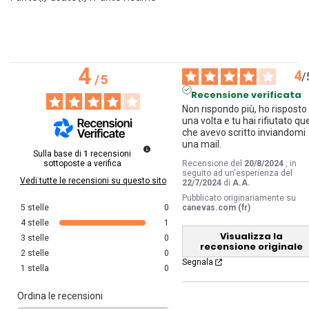
4
4
/
/
5
Recensione verificata
Non rispondo più, ho risposto 
una volta e tu hai rifiutato que
che avevo scritto inviandomi 
una mail.
Sulla base di
1
recensioni
sottoposte a verifica
Recensione del
20/8/2024
, in
seguito ad un'esperienza del
Vedi tutte le recensioni su questo sito
22/7/2024
di
A.A.
Pubblicato originariamente su
5
stelle
0
canevas.com (fr)
4
stelle
1
Visualizza la
3
stelle
0
recensione originale
2
stelle
0
Segnala
1
stella
0
Ordina le recensioni