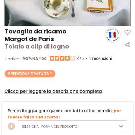
Vai
Tovaglia da ricamo
all'inizio
Margot de Paris
della
Telaio a clip di legno
galleria
di
immagini
RGP.NA400
Codice :
4
/
5
-
1
recensioni
SPEDIZIONE GRATUITA *
Clicca per leggere la descrizione completa
Prima di aggiungere questo prodotto al tuo carrello,
per
favore fai la tua scelta :
1