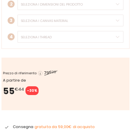
2
3
4
79
€20
Prezzo di riferimento
A partire de
55
€44
-30%
Consegna
gratuita da
59,00€
di acquisto