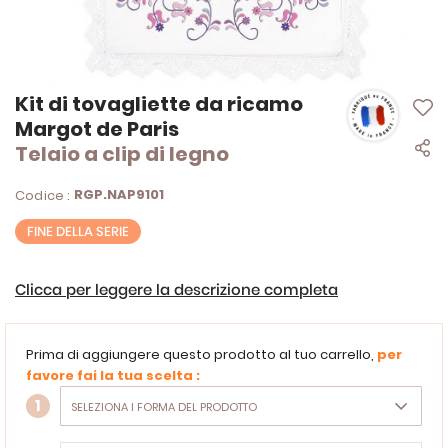
Vai
Kit di tovagliette da ricamo
all'inizio
Margot de Paris
della
Telaio a clip di legno
galleria
di
immagini
RGP.NAP9101
Codice :
FINE DELLA SERIE
Clicca per leggere la descrizione completa
Prima di aggiungere questo prodotto al tuo carrello,
per
favore fai la tua scelta :
1