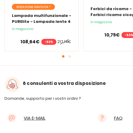
SPEDIZIONE GRATUITA *
Forbici da ricamo -
Forbici ricamo cic
Lampada multifunzionale -
PURElite - Lampada lente 4
In magazzino
in 1
In magazzino
10,75€
-50
108,64€
217,14€
-50%
6 consulenti a vostra disposizione
Domande, supporto per i vostri ordini ?
VIA E-MAIL
FAQ