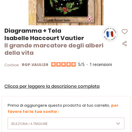
Vai
Diagramma + Tela
all'inizio
Isabelle Haccourt Vautier
della
Il grande marcatore degli alberi
galleria
di
della vita
immagini
RGP.VAULI29
Codice :
5
/
5
-
1
recensioni
Clicca per leggere la descrizione completa
Prima di aggiungere questo prodotto al tuo carrello,
per
favore fai la tua scelta :