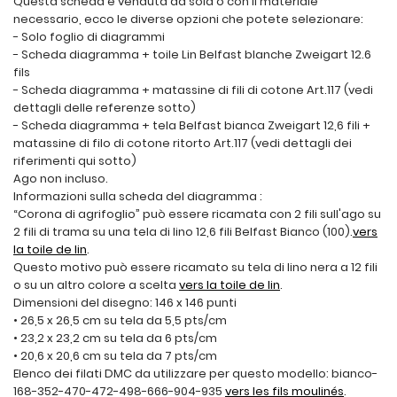
Questa scheda è venduta da sola o con il materiale
necessario, ecco le diverse opzioni che potete selezionare:
- Solo foglio di diagrammi
- Scheda diagramma + toile Lin Belfast blanche Zweigart 12.6
fils
- Scheda diagramma + matassine di fili di cotone Art.117 (vedi
dettagli delle referenze sotto)
- Scheda diagramma + tela Belfast bianca Zweigart 12,6 fili +
matassine di filo di cotone ritorto Art.117 (vedi dettagli dei
riferimenti qui sotto)
Ago non incluso.
Informazioni sulla scheda del diagramma :
“Corona di agrifoglio” può essere ricamata con 2 fili sull'ago su
2 fili di trama su una tela di lino 12,6 fili Belfast Bianco (100).
vers
la toile de lin
.
Questo motivo può essere ricamato su tela di lino nera a 12 fili
o su un altro colore a scelta
vers la toile de lin
.
Dimensioni del disegno: 146 x 146 punti
• 26,5 x 26,5 cm su tela da 5,5 pts/cm
• 23,2 x 23,2 cm su tela da 6 pts/cm
• 20,6 x 20,6 cm su tela da 7 pts/cm
Elenco dei filati DMC da utilizzare per questo modello: bianco-
168-352-470-472-498-666-904-935
vers les fils moulinés
.