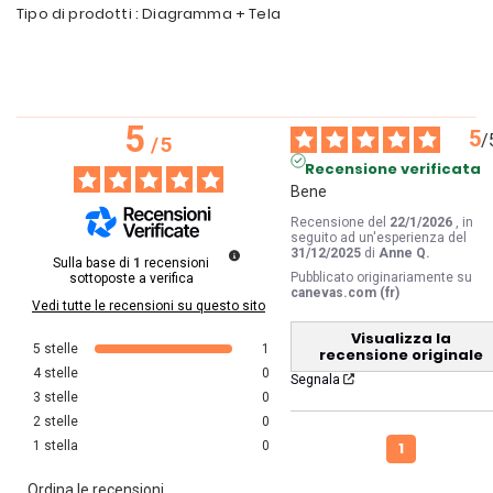
Tipo di prodotti : Diagramma + Tela
5
5
/
/
5
Recensione verificata
Bene
Recensione del
22/1/2026
, in
seguito ad un'esperienza del
31/12/2025
di
Anne Q.
Sulla base di
1
recensioni
Pubblicato originariamente su
sottoposte a verifica
canevas.com (fr)
Vedi tutte le recensioni su questo sito
Visualizza la
5
stelle
1
recensione originale
4
stelle
0
Segnala
3
stelle
0
2
stelle
0
1
1
stella
0
Ordina le recensioni