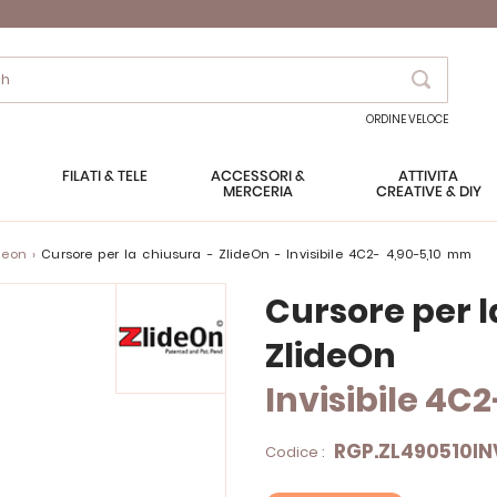
Search
ORDINE VELOCE
FILATI & TELE
ACCESSORI &
ATTIVITÀ
MERCERIA
CREATIVE & DIY
deon
Cursore per la chiusura - ZlideOn - Invisibile 4C2- 4,90-5,10 mm
Cursore per l
ZlideOn
Invisibile 4C
RGP.ZL490510INV
Codice :