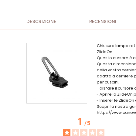
DESCRIZIONE
RECENSIONI
Chiusura lampo rott
ZlideOn.
Questo cursore è ad
Questa dimensione 
della vostra cernie
adatta a cerniere 
per cuscini.
- disfare il cursor
- Aprire lo ZlideOn
- Insérer le ZlideOn
Scopri la nostra g
https://www.cane
1
/
5