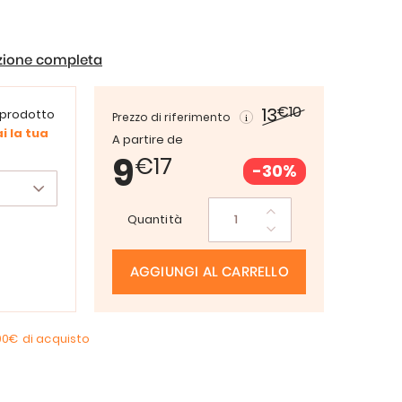
izione completa
€10
13
 prodotto
Prezzo di riferimento
i la tua
A partire de
9
€17
-30%
Quantità
AGGIUNGI AL CARRELLO
00€
di acquisto