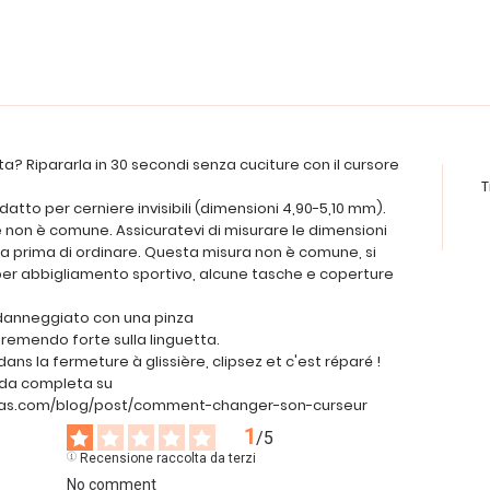
a? Ripararla in 30 secondi senza cuciture con il cursore
T
atto per cerniere invisibili (dimensioni 4,90-5,10 mm).
non è comune. Assicuratevi di misurare le dimensioni
ra prima di ordinare. Questa misura non è comune, si
per abbigliamento sportivo, alcune tasche e coperture
e danneggiato con una pinza
 premendo forte sulla linguetta.
 dans la fermeture à glissière, clipsez et c'est réparé !
uida completa su
vas.com/blog/post/comment-changer-son-curseur
1
/
5
Recensione raccolta da terzi
No comment