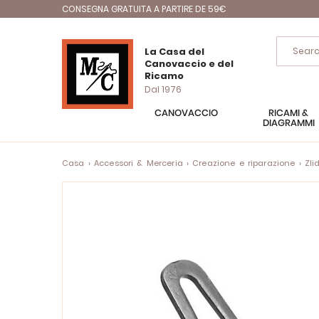
CONSEGNA GRATUITA A PARTIRE DE 59€
La Casa del
Canovaccio e del
Ricamo
Dal 1976
CANOVACCIO
RICAMI &
DIAGRAMMI
Casa
Accessori & Merceria
Creazione e riparazione
Zli
Vai
alla
fine
della
galleria
di
immagini