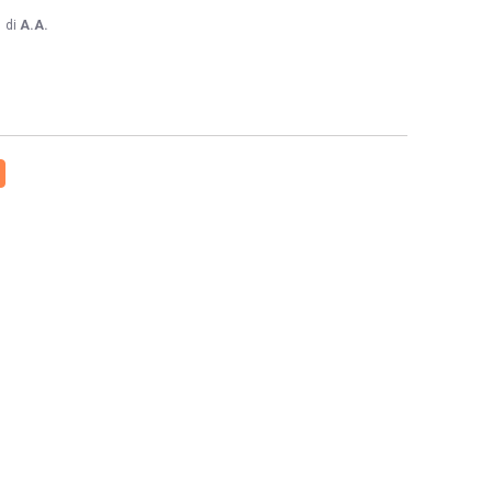
1
di
A.A.