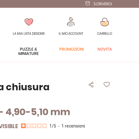
SCRIVERCI
LA MIA LISTA DESIDERI
IL MIO ACCOUNT
CARRELLO
PUZZLE &
PROMOZIONI
NOVITÀ
MINIATURE
a chiusura
2- 4,90-5,10 mm
ISIBLE
1
/
5
-
1
recensioni