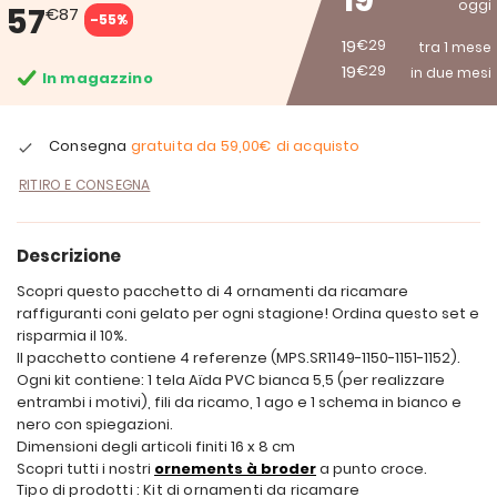
19
oggi
57
€87
-55%
19
€29
tra 1 mese
19
€29
in due mesi
In magazzino
Consegna
gratuita da
59,00€
di acquisto
RITIRO E CONSEGNA
Descrizione
Scopri questo pacchetto di 4 ornamenti da ricamare
raffiguranti coni gelato per ogni stagione! Ordina questo set e
risparmia il 10%.
Il pacchetto contiene 4 referenze (MPS.SR1149-1150-1151-1152).
Ogni kit contiene: 1 tela Aïda PVC bianca 5,5 (per realizzare
entrambi i motivi), fili da ricamo, 1 ago e 1 schema in bianco e
nero con spiegazioni.
Dimensioni degli articoli finiti 16 x 8 cm
Scopri tutti i nostri
ornements à broder
a punto croce.
Tipo di prodotti : Kit di ornamenti da ricamare