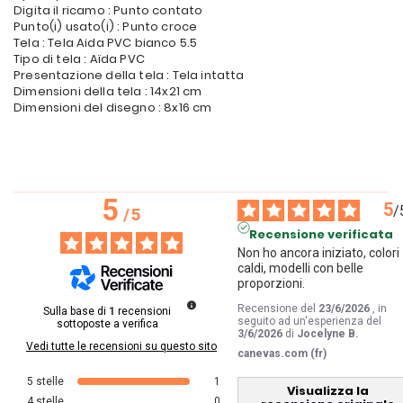
Digita il ricamo : Punto contato
Punto(i) usato(i) : Punto croce
Tela : Tela Aida PVC bianco 5.5
Tipo di tela : Aïda PVC
Presentazione della tela : Tela intatta
Dimensioni della tela : 14x21 cm
Dimensioni del disegno : 8x16 cm
5
5
/
/
5
Recensione verificata
Non ho ancora iniziato, colori 
caldi, modelli con belle 
proporzioni.
Recensione del
23/6/2026
, in
Sulla base di
1
recensioni
seguito ad un'esperienza del
sottoposte a verifica
3/6/2026
di
Jocelyne B.
Vedi tutte le recensioni su questo sito
canevas.com (fr)
5
stelle
1
Visualizza la
4
stelle
0