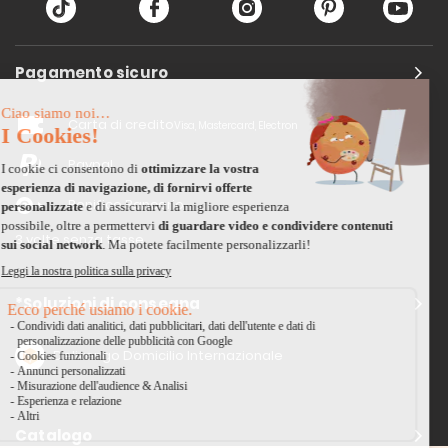
Pagamento sicuro
Carta di credito
Visa, Mastercard, Electron
Paypal
Bonifico Bancario
3 volte senza tasse
*Soluzioni di consegna
Delivengo Domicilio Internazionale
Catalogo