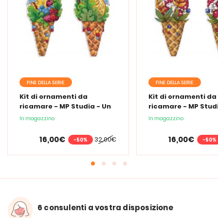
FINE DELLA SERIE
FINE DELLA SERIE
Kit di ornamenti da
Kit di ornamenti da
ricamare - MP Studia - Un
ricamare - MP Studi
assaggio d'estate
assaggio d'autunn
In magazzino
In magazzino
16,00€
16,00€
32,00€
-50%
-50%
6 consulenti a vostra disposizione