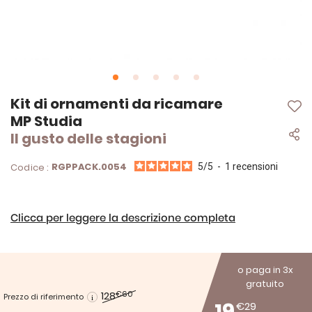
Vai
Kit di ornamenti da ricamare
all'inizio
MP Studia
della
Il gusto delle stagioni
galleria
di
immagini
RGPPACK.0054
Codice :
5
/
5
-
1
recensioni
Clicca per leggere la descrizione completa
o paga in 3x
gratuito
128
€60
Prezzo di riferimento
€29