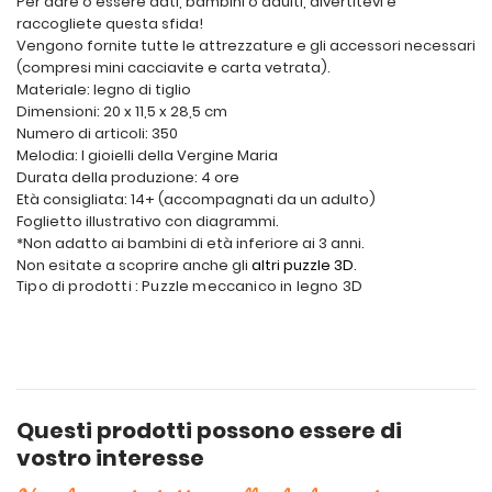
Per dare o essere dati, bambini o adulti, divertitevi e
raccogliete questa sfida!
Vengono fornite tutte le attrezzature e gli accessori necessari
(compresi mini cacciavite e carta vetrata).
Materiale: legno di tiglio
Dimensioni: 20 x 11,5 x 28,5 cm
Numero di articoli: 350
Melodia: I gioielli della Vergine Maria
Durata della produzione: 4 ore
Età consigliata: 14+ (accompagnati da un adulto)
Foglietto illustrativo con diagrammi.
*Non adatto ai bambini di età inferiore ai 3 anni.
Non esitate a scoprire anche gli
altri puzzle 3D
.
Tipo di prodotti : Puzzle meccanico in legno 3D
Questi prodotti possono essere di
vostro interesse