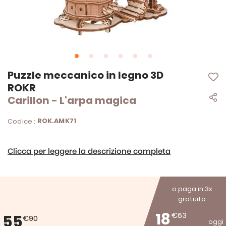
Vai
Puzzle meccanico in legno 3D
all'inizio
ROKR
della
Carillon - L'arpa magica
galleria
di
immagini
ROK.AMK71
Codice :
Clicca per leggere la descrizione completa
o paga in 3x
gratuito
18
€63
55
€90
oggi