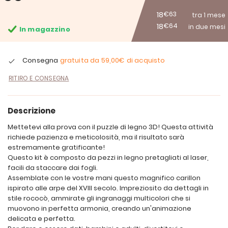
18
€63
tra 1 mese
18
€64
in due mesi
In magazzino
Consegna
gratuita da
59,00€
di acquisto
RITIRO E CONSEGNA
Descrizione
Mettetevi alla prova con il puzzle di legno 3D! Questa attività
richiede pazienza e meticolosità, ma il risultato sarà
estremamente gratificante!
Questo kit è composto da pezzi in legno pretagliati al laser,
facili da staccare dai fogli.
Assemblate con le vostre mani questo magnifico carillon
ispirato alle arpe del XVIII secolo. Impreziosito da dettagli in
stile rococò, ammirate gli ingranaggi multicolori che si
muovono in perfetta armonia, creando un'animazione
delicata e perfetta.