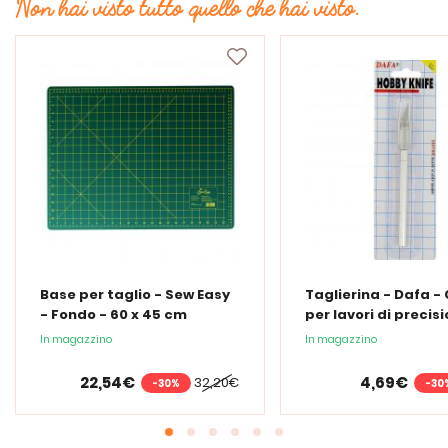
Non hai visto tutto quello che hai visto.
Base per taglio - Sew Easy
Taglierina - Dafa -
- Fondo - 60 x 45 cm
per lavori di precis
In magazzino
In magazzino
22,54€
4,69€
32,20€
-30%
-30