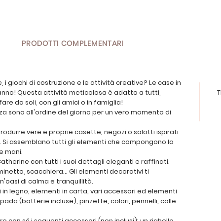
PRODOTTI COMPLEMENTARI
, i giochi di costruzione e le attività creative? Le case in
anno! Questa attività meticolosa è adatta a tutti,
T
fare da soli, con gli amici o in famiglia!
za sono all'ordine del giorno per un vero momento di
iprodurre vere e proprie casette, negozi o salotti ispirati
a. Si assemblano tutti gli elementi che compongono la
e mani.
Catherine con tutti i suoi dettagli eleganti e raffinati.
minetto, scacchiera... Gli elementi decorativi ti
'oasi di calma e tranquillità.
rti in legno, elementi in carta, vari accessori ed elementi
pada (batterie incluse), pinzette, colori, pennelli, colle
re con sé i seguenti accessori (non inclusi): un righello,