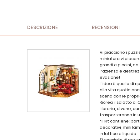
all'inizio
della
galleria
di
immagini
DESCRIZIONE
RECENSIONI
Vi piacciono i puzzle
miniatura vi piacer
grandi e piccini, da 
Pazienza e destrez
evasione!
L'idea è quella di r
alla vita quotidian
scena con le propri
Ricrea il salotto di 
Libreria, divano, ca
trasporteranno in un
*Il kit contiene: pa
decorativi, mini lam
in lattice e liquide.
Si consiglia di porta