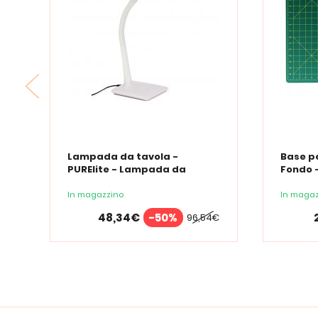
Lampada da tavola -
Base pe
PURElite - Lampada da
Fondo -
tavolo a LED
In magazzino
In magaz
48,34€
-50%
96,54€