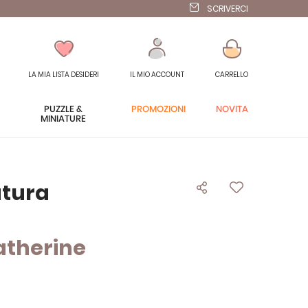
SCRIVERCI
LA MIA LISTA DESIDERI
IL MIO ACCOUNT
CARRELLO
PUZZLE &
PROMOZIONI
NOVITÀ
MINIATURE
atura
Catherine