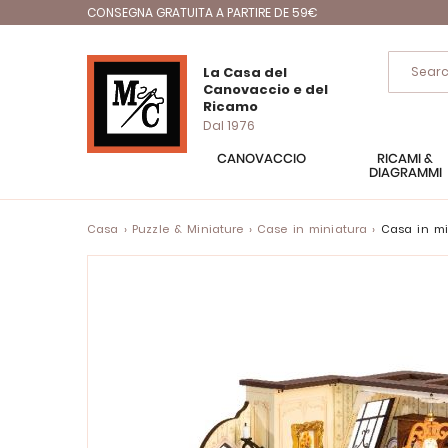
CONSEGNA GRATUITA A PARTIRE DE 59€
La Casa del
Canovaccio e del
Ricamo
Dal 1976
CANOVACCIO
RICAMI &
DIAGRAMMI
Casa
Puzzle & Miniature
Case in miniatura
Casa in mi
Vai
alla
fine
della
galleria
di
immagini