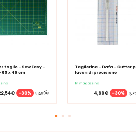
r taglio - Sew Easy -
Taglierina - Dafa - Cutter p
 60 x 45 cm
lavori di precisione
zino
In magazzino
22,54€
-30%
4,69€
-30%
32,20€
6,7