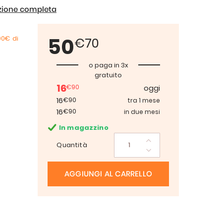
izione completa
50
00€
di
€70
o paga in 3x
gratuito
16
€90
oggi
16
€90
tra 1 mese
16
€90
in due mesi
In magazzino
Quantità
AGGIUNGI AL CARRELLO