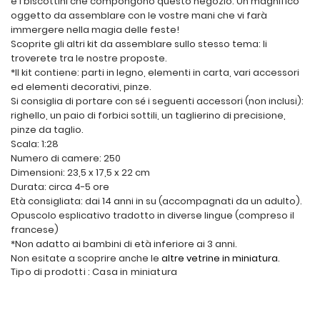
e i biscottini che compongono questo negozio. Un magnifico
oggetto da assemblare con le vostre mani che vi farà
immergere nella magia delle feste!
Scoprite gli altri kit da assemblare sullo stesso tema: li
troverete tra le nostre proposte.
*Il kit contiene: parti in legno, elementi in carta, vari accessori
ed elementi decorativi, pinze.
Si consiglia di portare con sé i seguenti accessori (non inclusi):
righello, un paio di forbici sottili, un taglierino di precisione,
pinze da taglio.
Scala: 1:28
Numero di camere: 250
Dimensioni: 23,5 x 17,5 x 22 cm
Durata: circa 4-5 ore
Età consigliata: dai 14 anni in su (accompagnati da un adulto).
Opuscolo esplicativo tradotto in diverse lingue (compreso il
francese)
*Non adatto ai bambini di età inferiore ai 3 anni.
Non esitate a scoprire anche le
altre vetrine in miniatura
.
Tipo di prodotti : Casa in miniatura