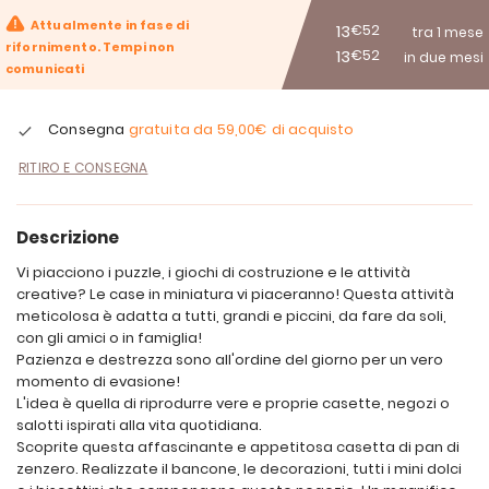
Attualmente in fase di
13
€52
tra 1 mese
rifornimento. Tempi non
13
€52
in due mesi
comunicati
Consegna
gratuita da
59,00€
di acquisto
RITIRO E CONSEGNA
Descrizione
Vi piacciono i puzzle, i giochi di costruzione e le attività
creative? Le case in miniatura vi piaceranno! Questa attività
meticolosa è adatta a tutti, grandi e piccini, da fare da soli,
con gli amici o in famiglia!
Pazienza e destrezza sono all'ordine del giorno per un vero
momento di evasione!
L'idea è quella di riprodurre vere e proprie casette, negozi o
salotti ispirati alla vita quotidiana.
Scoprite questa affascinante e appetitosa casetta di pan di
zenzero. Realizzate il bancone, le decorazioni, tutti i mini dolci