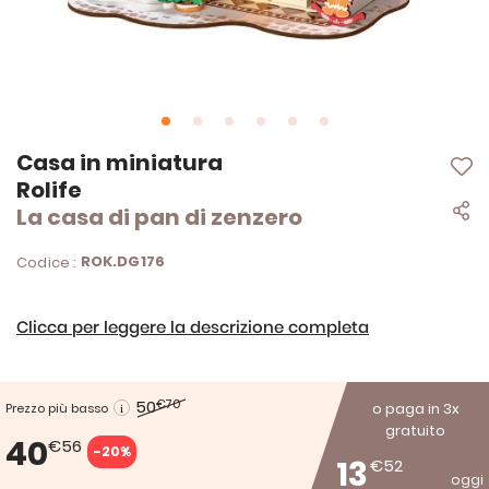
Vai
Casa in miniatura
all'inizio
Rolife
della
La casa di pan di zenzero
galleria
di
immagini
ROK.DG176
Codice :
Clicca per leggere la descrizione completa
50
€70
o paga in 3x
Prezzo più basso
gratuito
40
€56
-20%
13
€52
oggi