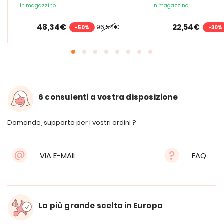
tavolo a LED
In magazzino
In magazzino
48,34€
22,54€
96,54€
-50%
-30%
6 consulenti a vostra disposizione
Domande, supporto per i vostri ordini ?
VIA E-MAIL
FAQ
La più grande scelta in Europa