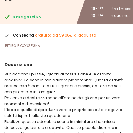
16
€03
tra 1 mese
16
€04
in due mesi
In magazzino
Consegna
gratuita da
59,00€
di acquisto
RITIRO E CONSEGNA
Descrizione
Vi piacciono i puzzle, i giochi di costruzione e le attività
creative? Le case in miniatura vi piaceranno! Questa attività
meticolosa è adatta a tutti, grandi e piccini, da fare da soli,
con gli amici o in famiglia!
Pazienza e destrezza sono all'ordine del giorno per un vero
momento di evasione!
L'idea è quella di riprodurre vere e proprie casette, negozi o
salotti ispirati alla vita quotidiana.
Realizza questa adorabile scena in miniatura che unisce
dolcezza, golosità e creatività. Questo piccolo diorama in