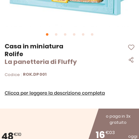
Vai
Casa in miniatura
all'inizio
Rolife
della
La panetteria di Fluffy
galleria
di
immagini
ROK.DP001
Codice :
Clicca per leggere la descrizione completa
o paga in 3x
gratuito
16
€03
48
€10
oggi