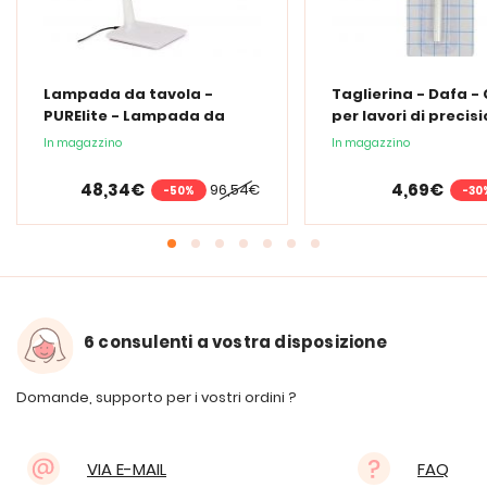
Lampada da tavola -
Taglierina - Dafa -
PURElite - Lampada da
per lavori di precis
tavolo a LED
In magazzino
In magazzino
48,34€
4,69€
96,54€
-50%
-30
6 consulenti a vostra disposizione
Domande, supporto per i vostri ordini ?
VIA E-MAIL
FAQ