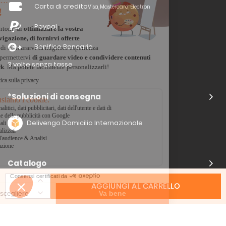
Carta di credito
Visa, Mastercard, Electron
Paypal
Bonifico Bancario
3 volte senza tasse
*Soluzioni di consegna
Delivengo Domicilio Internazionale
Catalogo
AGGIUNGI AL CARRELLO
Chi siamo?
I nostri impegni