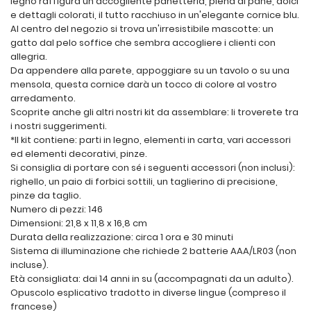
legno raffigura un'accogliente panetteria, piena di pane, dolci
e dettagli colorati, il tutto racchiuso in un'elegante cornice blu.
Al centro del negozio si trova un'irresistibile mascotte: un
gatto dal pelo soffice che sembra accogliere i clienti con
allegria.
Da appendere alla parete, appoggiare su un tavolo o su una
mensola, questa cornice darà un tocco di colore al vostro
arredamento.
Scoprite anche gli altri nostri kit da assemblare: li troverete tra
i nostri suggerimenti.
*Il kit contiene: parti in legno, elementi in carta, vari accessori
ed elementi decorativi, pinze.
Si consiglia di portare con sé i seguenti accessori (non inclusi):
righello, un paio di forbici sottili, un taglierino di precisione,
pinze da taglio.
Numero di pezzi: 146
Dimensioni: 21,8 x 11,8 x 16,8 cm
Durata della realizzazione: circa 1 ora e 30 minuti
Sistema di illuminazione che richiede 2 batterie AAA/LR03 (non
incluse).
Età consigliata: dai 14 anni in su (accompagnati da un adulto).
Opuscolo esplicativo tradotto in diverse lingue (compreso il
francese)