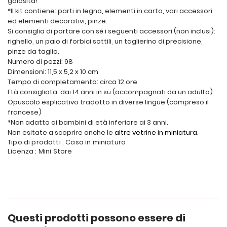
golosità!
*Il kit contiene: parti in legno, elementi in carta, vari accessori
ed elementi decorativi, pinze.
Si consiglia di portare con sé i seguenti accessori (non inclusi):
righello, un paio di forbici sottili, un taglierino di precisione,
pinze da taglio.
Numero di pezzi: 98
Dimensioni: 11,5 x 5,2 x 10 cm
Tempo di completamento: circa 12 ore
Età consigliata: dai 14 anni in su (accompagnati da un adulto).
Opuscolo esplicativo tradotto in diverse lingue (compreso il
francese)
*Non adatto ai bambini di età inferiore ai 3 anni.
Non esitate a scoprire anche le
altre vetrine in miniatura
.
Tipo di prodotti : Casa in miniatura
Licenza : Mini Store
Questi prodotti possono essere di