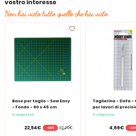
vostro interesse
Non hai visto tutto quello che hai visto.
Base per taglio - Sew Easy
Taglierina - Dafa -
- Fondo - 60 x 45 cm
per lavori di precis
In magazzino
In magazzino
22,54€
4,69€
32,20€
-30%
-30