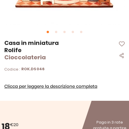
Vai
Casa in miniatura
all'inizio
Rolife
della
Cioccolateria
galleria
di
immagini
ROK.DS046
Codice :
Clicca per leggere la descrizione completa
Paga in 3 rate
18
€20
gratuite a partire