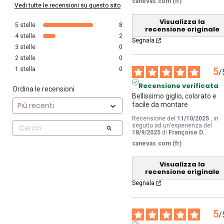
canevas.com (fr)
Vedi tutte le recensioni su questo sito
Visualizza la
5
stelle
8
recensione originale
4
stelle
2
Segnala
3
stelle
0
2
stelle
0
1
stella
0
5
/
Recensione verificata
Ordina le recensioni
Bellissimo giglio, colorato e 
facile da montare
Recensione del
11/10/2025
, in
seguito ad un'esperienza del
18/9/2025
di
Françoise D.
canevas.com (fr)
Visualizza la
recensione originale
Segnala
5
/