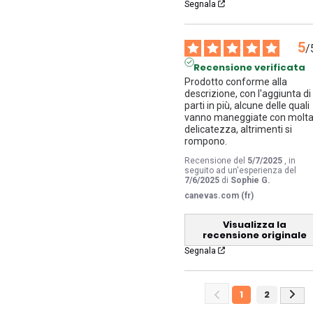
Segnala
5
/
Recensione verificata
Prodotto conforme alla 
descrizione, con l'aggiunta di 
parti in più, alcune delle quali 
vanno maneggiate con molta
delicatezza, altrimenti si 
rompono.
Recensione del
5/7/2025
, in
seguito ad un'esperienza del
7/6/2025
di
Sophie G.
canevas.com (fr)
Visualizza la
recensione originale
Segnala
1
2