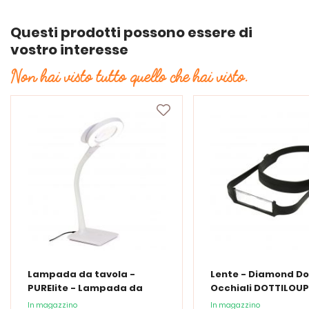
Questi prodotti possono essere di
vostro interesse
Non hai visto tutto quello che hai visto.
Lampada da tavola -
Lente - Diamond Do
PURElite - Lampada da
Occhiali DOTTILOUP
tavolo a LED
In magazzino
In magazzino