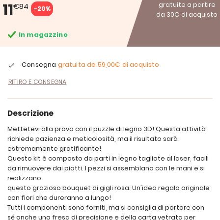
11
gratuite a partire
€84
-20%
da 30€ di acquisto
In magazzino
Consegna
gratuita da
59,00€
di acquisto
RITIRO E CONSEGNA
Descrizione
Mettetevi alla prova con il puzzle di legno 3D! Questa attività
richiede pazienza e meticolosità, ma il risultato sarà
estremamente gratificante!
Questo kit è composto da parti in legno tagliate al laser, facili
da rimuovere dai piatti. I pezzi si assemblano con le mani e si
realizzano
questo grazioso bouquet di gigli rosa. Un'idea regalo originale
con fiori che dureranno a lungo!
Tutti i componenti sono forniti, ma si consiglia di portare con
sé anche una fresa di precisione e della carta vetrata per