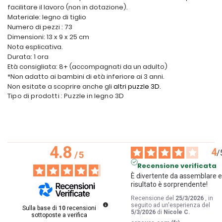
facilitare il lavoro (non in dotazione).
Materiale: legno di tiglio
Numero di pezzi : 73
Dimensioni: 13 x 9 x 25 cm
Nota esplicativa.
Durata: 1 ora
Età consigliata: 8+ (accompagnati da un adulto)
*Non adatto ai bambini di età inferiore ai 3 anni.
Non esitate a scoprire anche gli
altri puzzle 3D
.
Tipo di prodotti : Puzzle in legno 3D
4.8
4
/
/
5
Recensione verificata
È divertente da assemblare e i
risultato è sorprendente!
Recensione del
25/3/2026
, in
seguito ad un'esperienza del
Sulla base di
10
recensioni
5/3/2026
di
Nicole C.
sottoposte a verifica