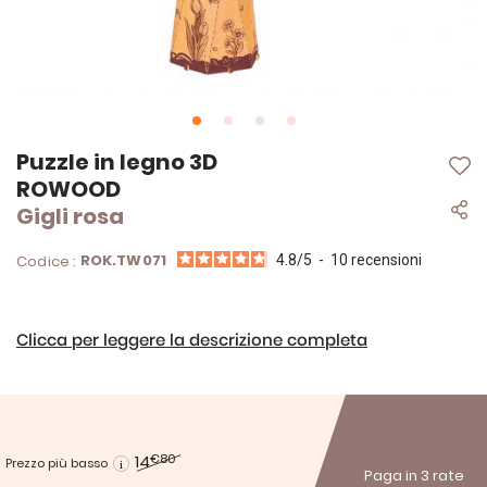
Vai
Puzzle in legno 3D
all'inizio
ROWOOD
della
Gigli rosa
galleria
di
immagini
ROK.TW071
Codice :
4.8
/
5
-
10
recensioni
Clicca per leggere la descrizione completa
14
€80
Prezzo più basso
Paga in 3 rate