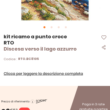
Vai
kit ricamo a punto croce
all'inizio
RTO
della
Discesa verso il lago azzurro
galleria
di
immagini
RTO.BC8105
Codice :
Clicca per leggere la descrizione completa
37
€90
Prezzo di riferimento
Paga in 3 rate
gratuite a partire
€53