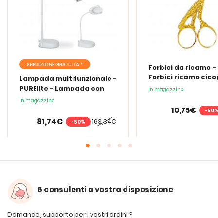
SPEDIZIONE GRATUITA *
Forbici da ricamo -
Forbici ricamo cic
Lampada multifunzionale -
PURElite - Lampada con
In magazzino
lente d'ingrandimento
In magazzino
PURElite Tri Spectrum
10,75€
-50
81,74€
163,34€
-50%
6 consulenti a vostra disposizione
Domande, supporto per i vostri ordini ?