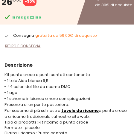
26
-30%
da 30€ di acquisto
In magazzino
Consegna
gratuita da
59,00€
di acquisto
RITIRO E CONSEGNA
Descrizione
Kit punto croce a punti contati contenente :
- 1 tela Aïda bianca 5,5
- 44 colori del filo da ricamo DMC
- 1 ago
- 1 schema in bianco e nero con spiegazioni
Presenza di un punto posteriore.
Per saperne di più sul nostro
tavole da ricamo
a punto croce
o a ricamo tradizionale sul nostro sito web.
Tipo di prodotti : kit ricamo a punto croce
Formato : piccolo
Digita il ricamo : Punto contato