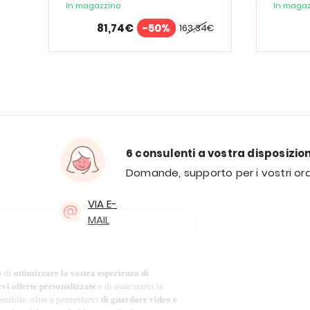
Spectrum
In magazzino
In magaz
81,74€
-50%
163,34€
6 consulenti a vostra disposizio
Domande, supporto per i vostri ord
VIA E-
MAIL