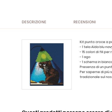
all'inizio
della
galleria
di
immagini
DESCRIZIONE
RECENSIONI
Kit punto croce a p
- 1 tela Aïda blu nav
- 15 colori di fili p
- 1 ago
- 1 schema in bianc
Presenza di un punt
Per saperne di più 
tradizionale sul nos