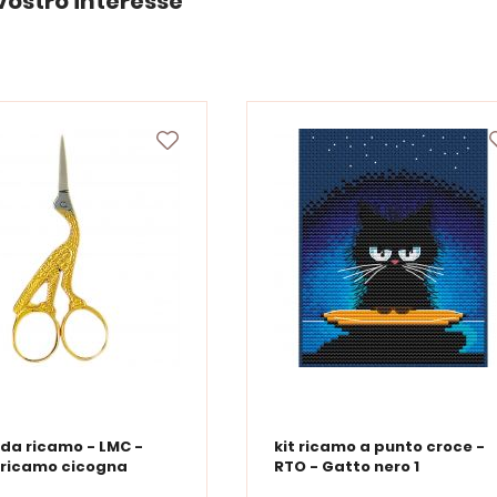
vostro interesse
 da ricamo - LMC -
kit ricamo a punto croce -
 ricamo cicogna
RTO - Gatto nero 1