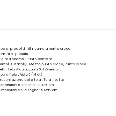
ipo di prodotti : kit ricamo a punto croce
ormato : piccolo
igita il ricamo : Punto contato
unto(i) usato(i) : Mezzo punto croce, Punto croce
ela : Tela Aïda azzurra 6.4 Zweigart
ipo di tela : Aïda 5 (14 ct)
resentazione della tela : Tela intatta
imensioni della tela : 20x25 cm
imensioni del disegno : 9.5x12 cm