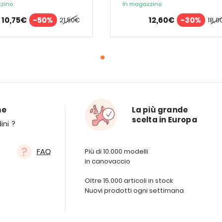
zino
In magazzino
10,75€
-50%
12,60€
-30%
21,50€
18,0
ne
La più grande
scelta in Europa
ini ?
FAQ
Più di 10.000 modelli
in canovaccio
Oltre 15.000 articoli in stock
Nuovi prodotti ogni settimana