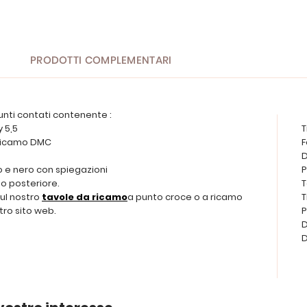
PRODOTTI COMPLEMENTARI
unti contati contenente :
y 5,5
T
er ricamo DMC
F
D
o e nero con spiegazioni
P
o posteriore.
T
sul nostro
tavole da ricamo
a punto croce o a ricamo
T
tro sito web.
P
D
D