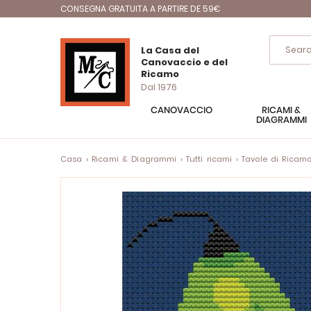
CONSEGNA GRATUITA A PARTIRE DE 59€
La Casa del
Canovaccio e del
Ricamo
Dal 1976
CANOVACCIO
RICAMI &
DIAGRAMMI
Casa
Ricami & Diagrammi
Tutti ricami
Tavole di Ricam
Vai
alla
fine
della
galleria
di
immagini