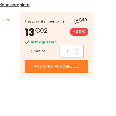
izione completa
€60
18
00€
di
Prezzo di riferimento
13
€02
-30%
In magazzino
Quantità
AGGIUNGI AL CARRELLO