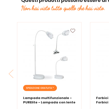
Questi prodotti possono essere di 
Non hai visto tutto quello che hai visto.
SPEDIZIONE GRATUITA *
Lampada multifunzionale -
Forbici
PURElite - Lampada con lente
Forbici
d'ingrandimento PURElite Tri