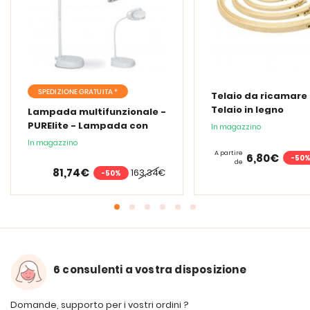
SPEDIZIONE GRATUITA *
Telaio da ricamare 
Telaio in legno
Lampada multifunzionale -
PURElite - Lampada con
In magazzino
lente d'ingrandimento
In magazzino
PURElite Tri Spectrum
A partire
6,80€
-50
de
81,74€
163,34€
-50%
6 consulenti a vostra disposizione
Domande, supporto per i vostri ordini ?