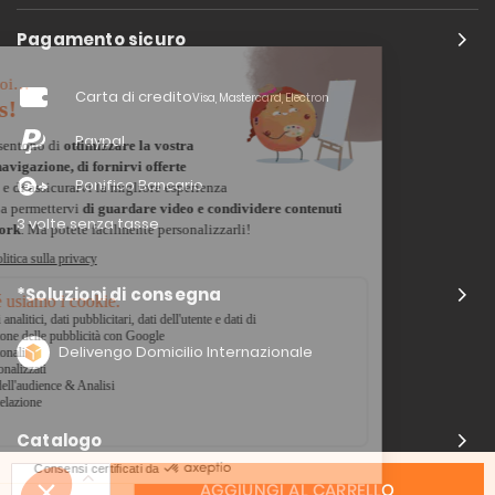
Pagamento sicuro
Carta di credito
Visa, Mastercard, Electron
Paypal
Bonifico Bancario
3 volte senza tasse
*Soluzioni di consegna
Delivengo Domicilio Internazionale
Catalogo
AGGIUNGI AL CARRELLO