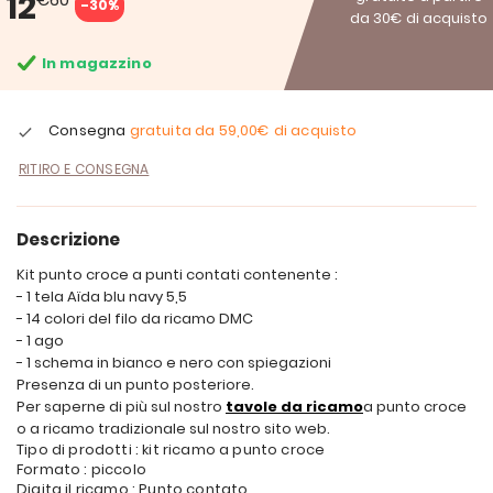
12
-30%
da 30€ di acquisto
In magazzino
Consegna
gratuita da
59,00€
di acquisto
RITIRO E CONSEGNA
Descrizione
Kit punto croce a punti contati contenente :
- 1 tela Aïda blu navy 5,5
- 14 colori del filo da ricamo DMC
- 1 ago
- 1 schema in bianco e nero con spiegazioni
Presenza di un punto posteriore.
Per saperne di più sul nostro
tavole da ricamo
a punto croce
o a ricamo tradizionale sul nostro sito web.
Tipo di prodotti : kit ricamo a punto croce
Formato : piccolo
Digita il ricamo : Punto contato