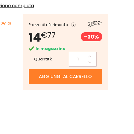
izione completa
€10
21
00€
di
Prezzo di riferimento
14
€77
-30%
In magazzino
Quantità
AGGIUNGI AL CARRELLO