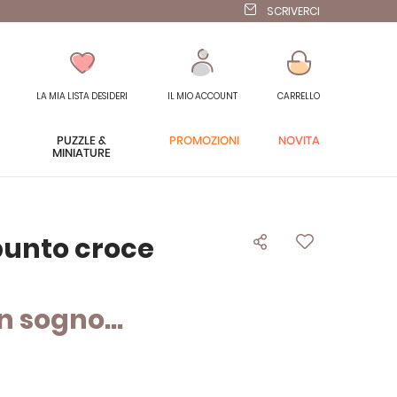
SCRIVERCI
LA MIA LISTA DESIDERI
IL MIO ACCOUNT
CARRELLO
PUZZLE &
PROMOZIONI
NOVITÀ
MINIATURE
punto croce
n sogno...