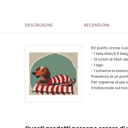
all'inizio
della
galleria
di
immagini
DESCRIZIONE
RECENSIONI
Kit punto croce a p
- 1 tela Aïda 5,5 bei
- 13 colori di filati
- 1 ago
- 1 schema in bianc
Presenza di un punt
Per saperne di più 
tradizionale sul nos