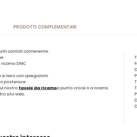
PRODOTTI COMPLEMENTARI
unti contati contenente :
ge
T
 da ricamo DMC
F
D
o e nero con spiegazioni
P
o posteriore.
T
sul nostro
tavole da ricamo
a punto croce o a ricamo
T
tro sito web.
P
D
D