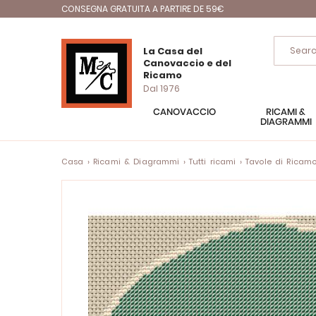
CONSEGNA GRATUITA A PARTIRE DE 59€
La Casa del
Canovaccio e del
Ricamo
Dal 1976
CANOVACCIO
RICAMI &
DIAGRAMMI
Casa
Ricami & Diagrammi
Tutti ricami
Tavole di Ricam
Vai
alla
fine
della
galleria
di
immagini