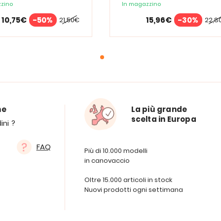
zino
In magazzino
10,75€
-50%
15,96€
-30%
21,50€
22,8
ne
La più grande
scelta in Europa
ini ?
FAQ
Più di 10.000 modelli
in canovaccio
Oltre 15.000 articoli in stock
Nuovi prodotti ogni settimana