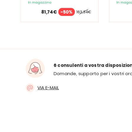
Spectrum
In magazzino
In magaz
81,74€
-50%
163,34€
6 consulenti a vostra disposizio
Domande, supporto per i vostri ord
VIA E-MAIL