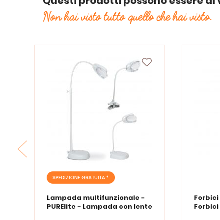
Questi prodotti possono essere di 
Non hai visto tutto quello che hai visto.
SPEDIZIONE GRATUITA *
Lampada multifunzionale -
Forbici
PURElite - Lampada con lente
Forbici
d'ingrandimento PURElite Tri