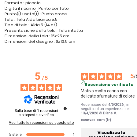
Formato : piccolo
Digita il ricamo : Punto contato
Punto(i) usato(i) : Punto croce
Tela : Tela Aida bianca 5.5
Tipo di tela : Aïda 5 (14 ct)
Presentazione della tela : Tela intatta
Dimensioni della tela : 15x25 cm
Dimensioni del disegno : 6x13.5 cm
5
5
/
/
5
Recensione verificata
Motivo molto carino con 
delicate sfumature di colore
Recensione del
4/5/2026
, in
seguito ad un'esperienza del
Sulla base di
1
recensioni
13/4/2026
di
Diane V.
sottoposte a verifica
canevas.com (fr)
Vedi tutte le recensioni su questo sito
Visualizza la
5
stelle
1