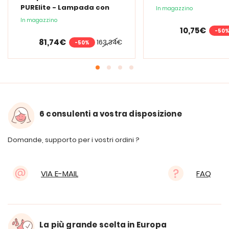
PURElite - Lampada con
In magazzino
lente d'ingrandimento
In magazzino
PURElite Tri Spectrum
10,75€
-50
81,74€
163,34€
-50%
6 consulenti a vostra disposizione
Domande, supporto per i vostri ordini ?
VIA E-MAIL
FAQ
La più grande scelta in Europa