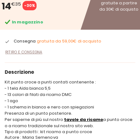
14
gratuite a partire
€35
-30%
da 30€ di acquisto
In magazzino
Consegna
gratuita da
59,00€
di acquisto
RITIRO E CONSEGNA
Descrizione
Kit punto croce a punti contati contenente :
- 1 tela Aïda bianca 5,5
- 13 colori di filati da ricamo DMC
- 1 ago
- 1 schema in bianco e nero con spiegazioni
Presenza di un punto posteriore.
Per saperne di più sul nostro
tavole da ricamo
a punto croce
o a ricamo tradizionale sul nostro sito web.
Tipo di prodotti : kit ricamo a punto croce
Autore : Maria Semenova