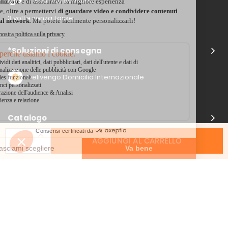
Bonifico Bancario
3 volte senza tasse
*Soluzioni di consegna
Delivengo Domicilio Internazionale
Catalogo
AGGIUNGI AL CARRELLO
Chi siamo?
I nostri impegni
Condizioni delle offerta
Avviso legale
CGV
Informazioni di contatto