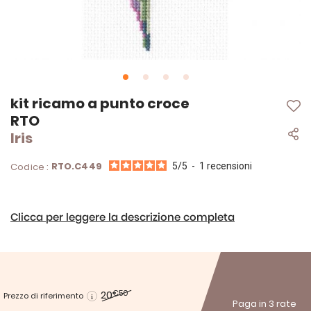
Vai
kit ricamo a punto croce
all'inizio
RTO
della
Iris
galleria
di
immagini
RTO.C449
Codice :
5
/
5
-
1
recensioni
Clicca per leggere la descrizione completa
20
€50
Prezzo di riferimento
Paga in 3 rate