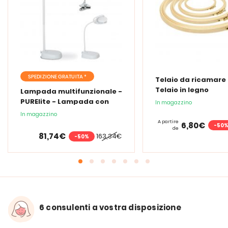
SPEDIZIONE GRATUITA *
Telaio da ricamare 
Telaio in legno
Lampada multifunzionale -
PURElite - Lampada con
In magazzino
lente d'ingrandimento
In magazzino
PURElite Tri Spectrum
A partire
6,80€
-50
de
81,74€
163,34€
-50%
6 consulenti a vostra disposizione