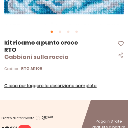
Vai
kit ricamo a punto croce
all'inizio
RTO
della
Gabbiani sulla roccia
galleria
di
immagini
RTO.M1106
Codice :
Clicca per leggere la descrizione completa
28
€30
Prezzo di riferimento
Paga in 3 rate
gratuite a partire
€81