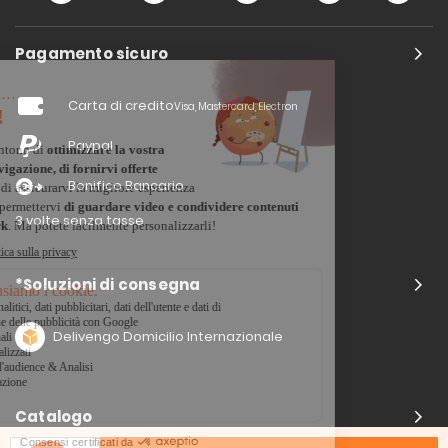
Pagamento sicuro
Carta di credito
Visa, Mastercard, Electron
Paypal
Bonifico Bancario
3 volte senza tasse
*Soluzioni di consegna
Delivengo Domicilio Internazionale
Catalogo