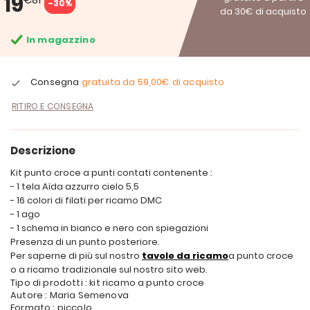
19
-30%
da 30€ di acquisto
In magazzino
Consegna
gratuita da
59,00€
di acquisto
RITIRO E CONSEGNA
Descrizione
Kit punto croce a punti contati contenente :
- 1 tela Aïda azzurro cielo 5,5
- 16 colori di filati per ricamo DMC
- 1 ago
- 1 schema in bianco e nero con spiegazioni
Presenza di un punto posteriore.
Per saperne di più sul nostro
tavole da ricamo
a punto croce
o a ricamo tradizionale sul nostro sito web.
Tipo di prodotti : kit ricamo a punto croce
Autore : Maria Semenova
Formato : piccolo