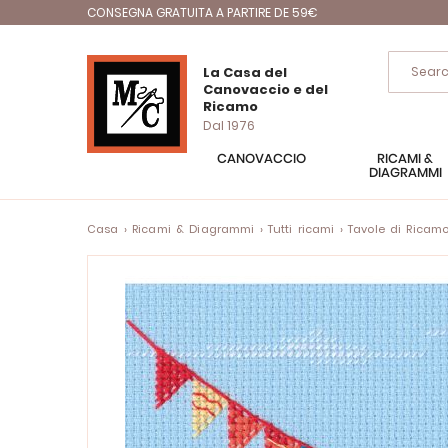
CONSEGNA GRATUITA A PARTIRE DE 59€
La Casa del
Canovaccio e del
Ricamo
Dal 1976
CANOVACCIO
RICAMI &
DIAGRAMMI
Casa
Ricami & Diagrammi
Tutti ricami
Tavole di Ricam
Vai
alla
fine
della
galleria
di
immagini