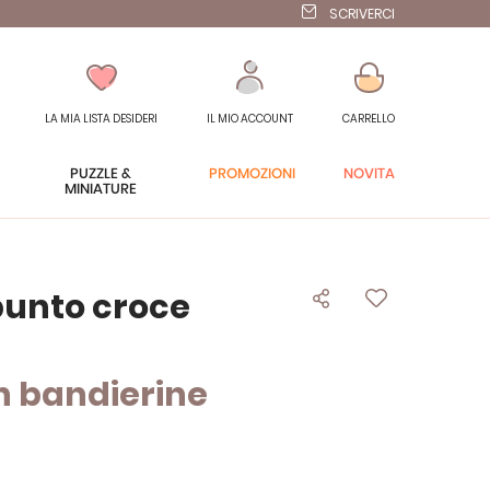
SCRIVERCI
LA MIA LISTA DESIDERI
IL MIO ACCOUNT
CARRELLO
PUZZLE &
PROMOZIONI
NOVITÀ
MINIATURE
punto croce
 bandierine