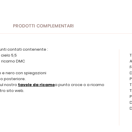
PRODOTTI COMPLEMENTARI
unti contati contenente :
 cielo 5,5
T
 da ricamo DMC
A
F
o e nero con spiegazioni
D
o posteriore.
P
sul nostro
tavole da ricamo
a punto croce o a ricamo
T
tro sito web.
T
P
D
D