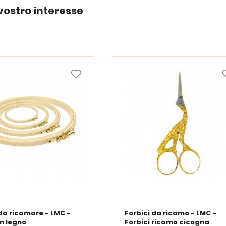
vostro interesse
da ricamare - LMC -
Forbici da ricamo - LMC -
in legno
Forbici ricamo cicogna