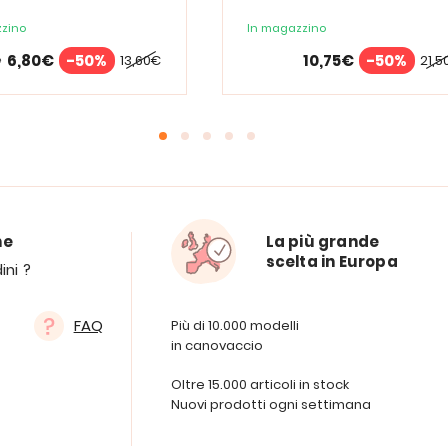
zino
In magazzino
6,80€
-50%
10,75€
-50%
13,60€
21,5
e
ne
La più grande
scelta in Europa
ini ?
FAQ
Più di 10.000 modelli
in canovaccio
Oltre 15.000 articoli in stock
Nuovi prodotti ogni settimana