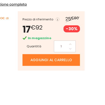
izione completa
€60
25
00€
di
Prezzo di riferimento
17
€92
-30%
In magazzino
Quantità
AGGIUNGI AL CARRELLO