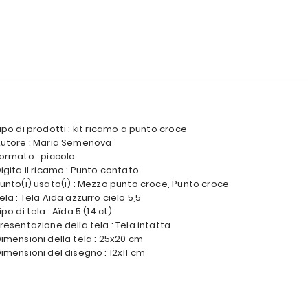
ipo di prodotti : kit ricamo a punto croce
utore : Maria Semenova
ormato : piccolo
igita il ricamo : Punto contato
unto(i) usato(i) : Mezzo punto croce, Punto croce
ela : Tela Aida azzurro cielo 5,5
ipo di tela : Aïda 5 (14 ct)
resentazione della tela : Tela intatta
imensioni della tela : 25x20 cm
imensioni del disegno : 12x11 cm