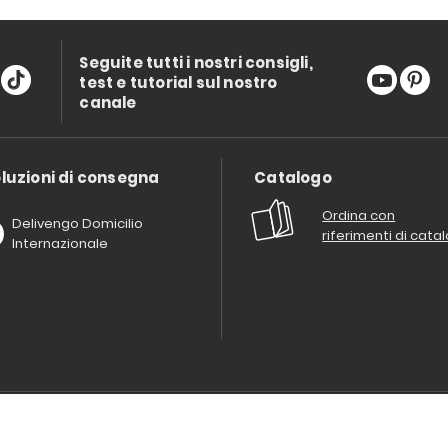
Seguite tutti i nostri consigli,
test e tutorial sul nostro
canale
luzioni di consegna
Catalogo
Ordina con
Delivengo Domicilio
riferimenti di cata
Internazionale
Chi siamo?
I nostri impegni
Condizioni delle offerta