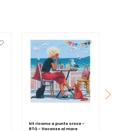
kit ricamo a punto croce -
kit ri
RTO - Vacanze al mare
RTO - 