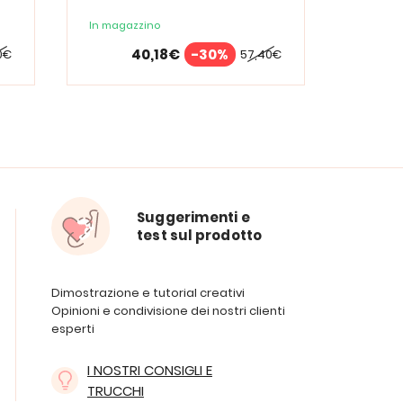
In magazzino
In maga
40,18€
-30%
0€
57,40€
Suggerimenti e
test sul prodotto
Dimostrazione e tutorial creativi
Opinioni e condivisione dei nostri clienti
esperti
I NOSTRI CONSIGLI E
TRUCCHI