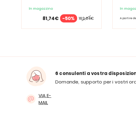
d'ingrandimento PURElite Tri
Spectrum
In magazzino
In magaz
81,74€
-50%
163,34€
A partire d
6 consulenti a vostra disposizio
Domande, supporto per i vostri ord
VIA E-
MAIL