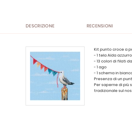
all'inizio
della
galleria
di
immagini
DESCRIZIONE
RECENSIONI
Kit punto croce a p
- 1 tela Aïda azzurro
- 13 colori di filati
- 1 ago
- 1 schema in bianc
Presenza di un punt
Per saperne di più 
tradizionale sul nos