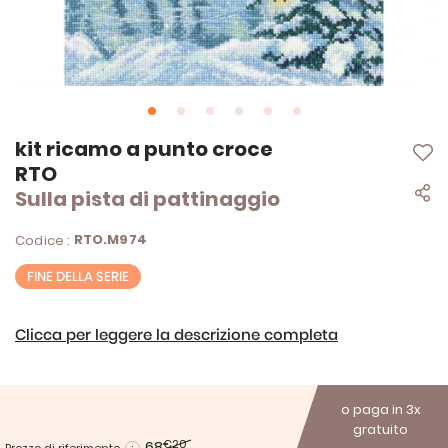
Vai
kit ricamo a punto croce
all'inizio
RTO
della
Sulla pista di pattinaggio
galleria
di
immagini
RTO.M974
Codice :
FINE DELLA SERIE
Clicca per leggere la descrizione completa
o paga in 3x
gratuito
68
€20