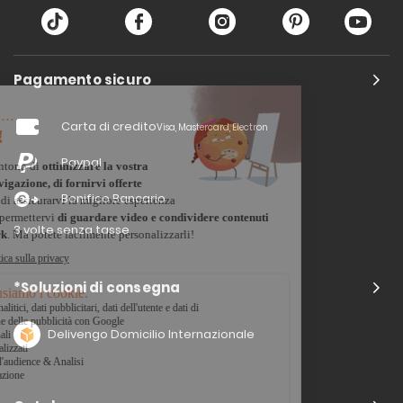
Pagamento sicuro
Carta di credito
Visa, Mastercard, Electron
Paypal
Bonifico Bancario
3 volte senza tasse
*Soluzioni di consegna
Delivengo Domicilio Internazionale