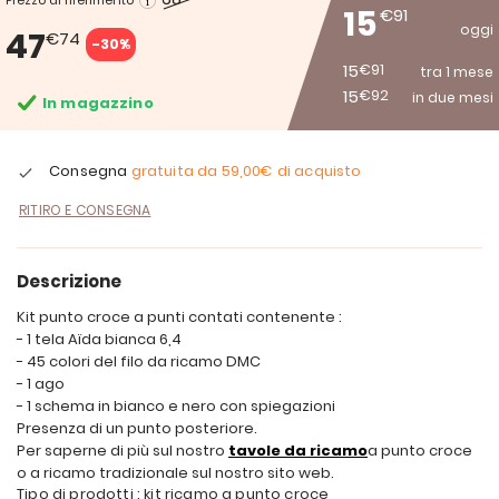
Prezzo di riferimento
15
€91
oggi
47
€74
-30%
15
€91
tra 1 mese
15
€92
in due mesi
In magazzino
Consegna
gratuita da
59,00€
di acquisto
RITIRO E CONSEGNA
Descrizione
Kit punto croce a punti contati contenente :
- 1 tela Aïda bianca 6,4
- 45 colori del filo da ricamo DMC
- 1 ago
- 1 schema in bianco e nero con spiegazioni
Presenza di un punto posteriore.
Per saperne di più sul nostro
tavole da ricamo
a punto croce
o a ricamo tradizionale sul nostro sito web.
Tipo di prodotti : kit ricamo a punto croce