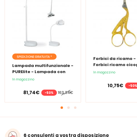
SPEDIZIONE GRATUITA *
Forbici da ricamo -
Forbici ricamo cic
Lampada multifunzionale -
PURElite - Lampada con
In magazzino
lente d'ingrandimento
In magazzino
PURElite Tri Spectrum
10,75€
-50
81,74€
163,34€
-50%
6 consulenti a vostra disposizione