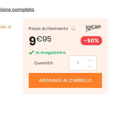
izione completa
€90
19
00€
di
Prezzo di riferimento
9
€95
-50%
In magazzino
Quantità
AGGIUNGI AL CARRELLO