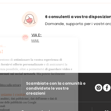
6 consulenti a vostra disposizio
Domande, supporto per i vostri ord
VIA E-
MAIL
Scambiate con la comunità e
condividete le vostre
creazioni