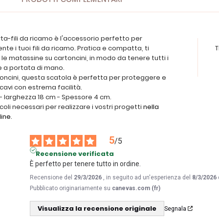
a-fili da ricamo è l'accessorio perfetto per
te i tuoi fili da ricamo. Pratica e compatta, ti
T
 le matassine su cartoncini, in modo da tenere tutti i
 e a portata di mano.
toncini, questa scatola è perfetta per proteggere e
 cavi con estrema facilità.
- larghezza 18 cm - Spessore 4 cm.
icoli necessari per realizzare i vostri progetti
nella
line
.
5
/
5
Recensione verificata
È perfetto per tenere tutto in ordine.
Recensione del
29/3/2026
, in seguito ad un'esperienza del
8/3/2026
Pubblicato originariamente su
canevas.com (fr)
Visualizza la recensione originale
Segnala