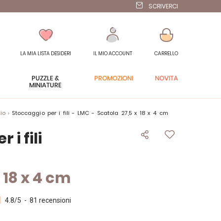
SCRIVERCI
LA MIA LISTA DESIDERI
IL MIO ACCOUNT
CARRELLO
PUZZLE &
PROMOZIONI
NOVITÀ
MINIATURE
io
Stoccaggio per i fili - LMC - Scatola 27,5 x 18 x 4 cm
 i fili
 18 x 4 cm
4.8
/
5
-
81
recensioni