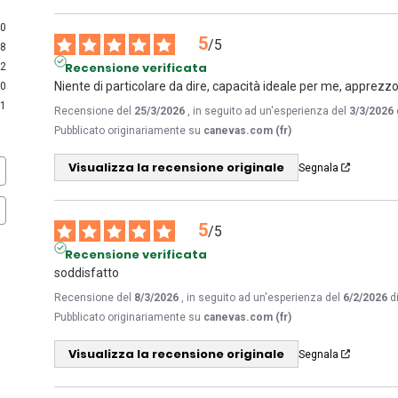
70
5
/
5
8
Recensione verificata
2
Niente di particolare da dire, capacità ideale per me, apprezzo c
0
1
Recensione del
25/3/2026
, in seguito ad un'esperienza del
3/3/2026
Pubblicato originariamente su
canevas.com (fr)
Visualizza la recensione originale
Segnala
5
/
5
Recensione verificata
soddisfatto
Recensione del
8/3/2026
, in seguito ad un'esperienza del
6/2/2026
d
Pubblicato originariamente su
canevas.com (fr)
Visualizza la recensione originale
Segnala