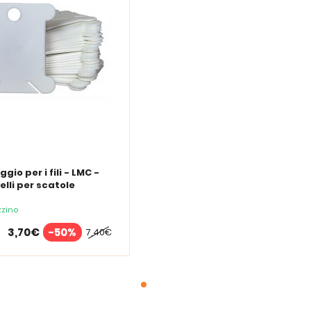
gio per i fili - LMC -
elli per scatole
zer
zino
3,70€
-50%
7,40€