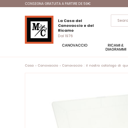
CONSEGNA GRATUITA A PARTIRE DE 59€
La Casa del
Canovaccio e del
Ricamo
Dal 1976
CANOVACCIO
RICAMI &
DIAGRAMMI
Casa
Canovaccio
Canovaccio : il nostro catalogo di quad
Vai
alla
fine
della
galleria
di
immagini