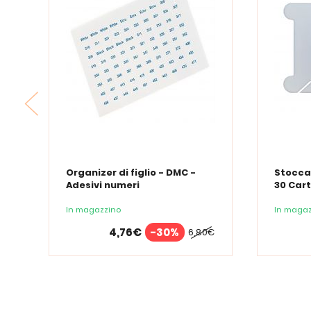
Organizer di figlio - DMC -
Stoccag
Adesivi numeri
30 Cart
Organi
In magazzino
In magaz
4,76€
-30%
6,80€