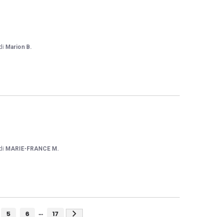
di
Marion B.
di
MARIE-FRANCE M.
5
6
17