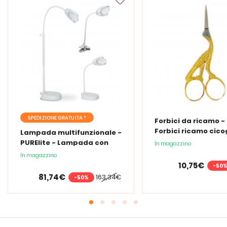
SPEDIZIONE GRATUITA *
Forbici da ricamo -
Forbici ricamo cic
Lampada multifunzionale -
PURElite - Lampada con
In magazzino
lente d'ingrandimento
In magazzino
PURElite Tri Spectrum
10,75€
-50
81,74€
163,34€
-50%