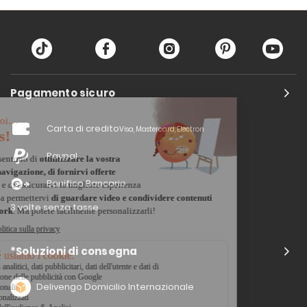
Pagamento sicuro
Carta di credito
Visa, Mastercard, Electron
Paypal
Bonifico Bancario
3 volte senza tasse
*Soluzioni di consegna
Delivengo Domicilio Internazionale