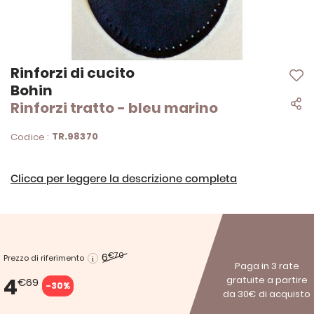
Vai
Rinforzi di cucito
all'inizio
Bohin
della
Rinforzi tratto - bleu marino
galleria
di
immagini
TR.98370
Codice :
Clicca per leggere la descrizione completa
6
€70
Prezzo di riferimento
Paga in 3 rate
4
gratuite a partire
€69
-30%
da 30€ di acquisto