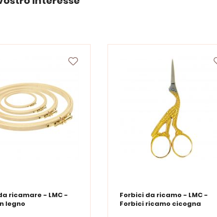
vostro interesse
da ricamare - LMC -
Forbici da ricamo - LMC -
in legno
Forbici ricamo cicogna