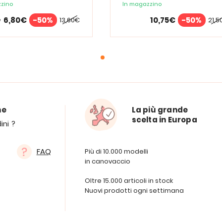
zino
In magazzino
6,80€
-50%
10,75€
-50%
13,60€
21,5
e
ne
La più grande
scelta in Europa
ini ?
FAQ
Più di 10.000 modelli
in canovaccio
Oltre 15.000 articoli in stock
Nuovi prodotti ogni settimana