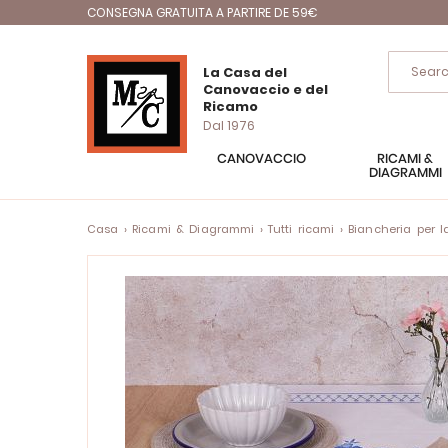
CONSEGNA GRATUITA A PARTIRE DE 59€
La Casa del
Canovaccio e del
Ricamo
Dal 1976
CANOVACCIO
RICAMI &
DIAGRAMMI
Casa
Ricami & Diagrammi
Tutti ricami
Biancheria per 
Vai
alla
fine
della
galleria
di
immagini