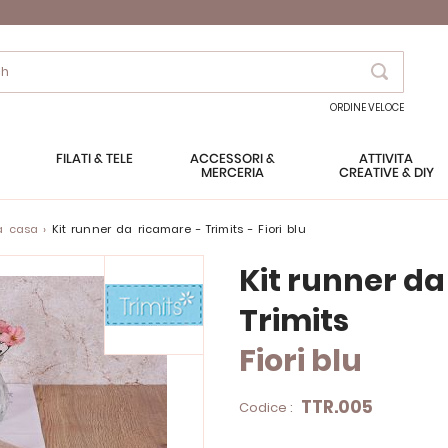
Search
ORDINE VELOCE
FILATI & TELE
ACCESSORI &
ATTIVITÀ
MERCERIA
CREATIVE & DIY
la casa
Kit runner da ricamare - Trimits - Fiori blu
Kit runner d
Trimits
Fiori blu
TTR.005
Codice :