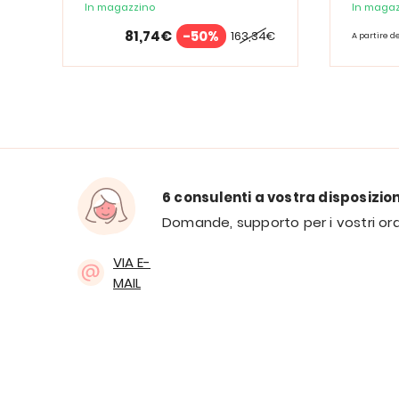
Spectrum
In magazzino
In magaz
81,74€
-50%
163,34€
A partire d
6 consulenti a vostra disposizio
Domande, supporto per i vostri ord
VIA E-
MAIL