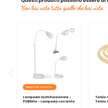
Questi prodotti possono essere di 
Non hai visto tutto quello che hai visto.
SPEDIZIONE GRATUITA *
Lampada multifunzionale -
Telaio 
PURElite - Lampada con lente
Telaio 
d'ingrandimento PURElite Tri