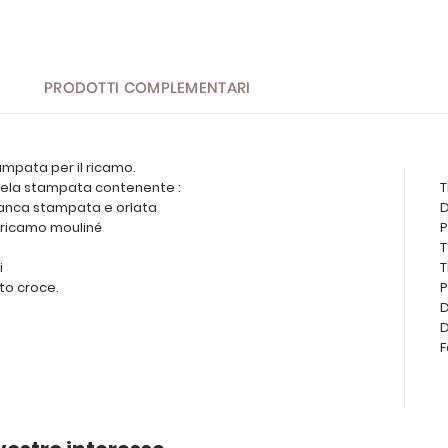
PRODOTTI COMPLEMENTARI
ampata per il ricamo.
 tela stampata contenente :
T
bianca stampata e orlata
D
da ricamo mouliné
P
T
i
T
to croce.
P
D
D
F