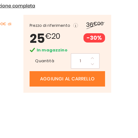
izione completa
€00
36
00€
di
Prezzo di riferimento
25
€20
-30%
In magazzino
Quantità
AGGIUNGI AL CARRELLO