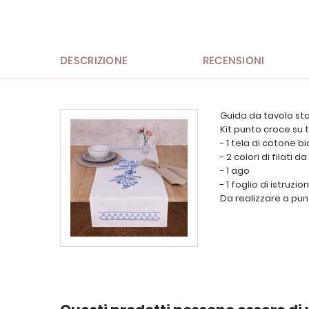
all'inizio
della
galleria
di
immagini
DESCRIZIONE
RECENSIONI
Guida da tavolo st
Kit punto croce su
- 1 tela di cotone 
- 2 colori di filati 
- 1 ago
- 1 foglio di istruzion
Da realizzare a pun