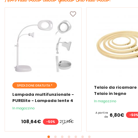
SPEDIZIONE GRATUITA *
Telaio da ricamare 
Telaio in legno
Lampada multifunzionale -
PURElite - Lampada lente 4
In magazzino
in 1
In magazzino
A partire
6,80€
-50
de
108,64€
217,14€
-50%