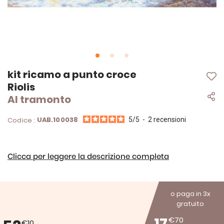
Vai
kit ricamo a punto croce
all'inizio
Riolis
della
Al tramonto
galleria
di
immagini
UAB.100038
Codice :
5
/
5
-
2
recensioni
Clicca per leggere la descrizione completa
o paga in 3x
gratuito
€70
€10