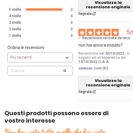
Visualizza la
recensione originale
5
stelle
2
Segnala
4
stelle
0
3
stelle
0
2
stelle
0
5
/
1
stella
0
Recensione raccolta da terzi
non hai ancora iniziato?
Ordina le recensioni
Recensione del
20/10/2022
, in
seguito ad un'esperienza del
13/10/2022
di
A.A.
canevas.com (fr)
Visualizza la
recensione originale
Segnala
Questi prodotti possono essere di
vostro interesse
Non hai visto tutto quello che hai visto.