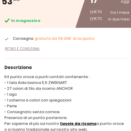
17
53
oggi
17
€70
tra 1 mese
17
€70
in due mesi
In magazzino
Consegna
gratuita da
59,00€
di acquisto
RITIRO E CONSEGNA
Descrizione
Kit punto croce a punti contati contenente :
- 1 tela Aïda bianca 5,5 ZWEIGART
- 27 colori di filo da ricamo ANCHOR
- 1 ago
- 1 schema a colori con spiegazioni
- Perle
- Consegnato senza cornice.
Presenza di un punto posteriore.
Per saperne di più sul nostro
tavole da ricamo
a punto croce
o a ricamo tradizionale sul nostro sito web.