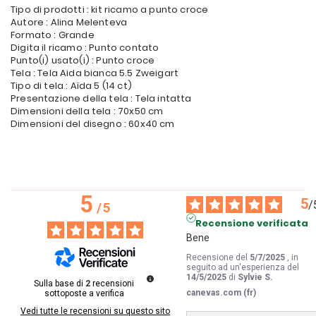
Tipo di prodotti : kit ricamo a punto croce
Autore : Alina Melenteva
Formato : Grande
Digita il ricamo : Punto contato
Punto(i) usato(i) : Punto croce
Tela : Tela Aida bianca 5.5 Zweigart
Tipo di tela : Aïda 5 (14 ct)
Presentazione della tela : Tela intatta
Dimensioni della tela : 70x50 cm
Dimensioni del disegno : 60x40 cm
5
5
/
/
5
Recensione verificata
Bene
Recensione del
5/7/2025
, in
seguito ad un'esperienza del
14/5/2025
di
Sylvie S.
Sulla base di
2
recensioni
canevas.com (fr)
sottoposte a verifica
Vedi tutte le recensioni su questo sito