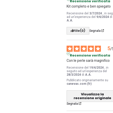
Recensione verificata
Kit completo e ben spiegato
Recensione del
3/7/2024
, in seg
ad un'esperienza del
9/6/2024
di
A.A.
Utile
(0)
Segnala
5
/
Recensione verificata
Con le perle sarà magnifico
Recensione del
19/4/2024
, in
seguito ad un'esperienza del
28/3/2024
di
A.A.
Pubblicato originariamente su
canevas.com (fr)
Visualizza la
recensione originale
Segnala