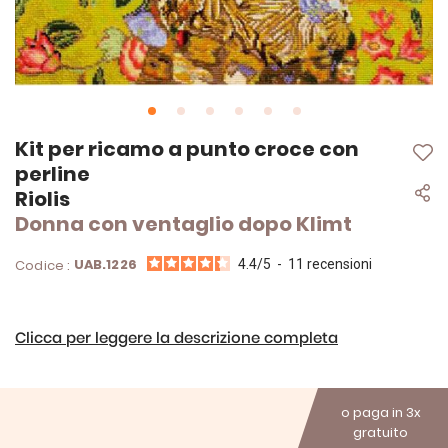
Vai
Kit per ricamo a punto croce con
all'inizio
perline
della
Riolis
galleria
di
Donna con ventaglio dopo Klimt
immagini
UAB.1226
Codice :
4.4
/
5
-
11
recensioni
Clicca per leggere la descrizione completa
o paga in 3x
gratuito