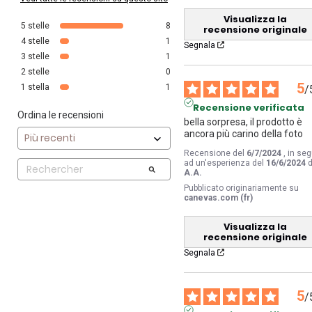
Visualizza la
5
stelle
8
recensione originale
4
stelle
1
Segnala
3
stelle
1
2
stelle
0
5
1
stella
1
/
Recensione verificata
Ordina le recensioni
bella sorpresa, il prodotto è 
ancora più carino della foto
Recensione del
6/7/2024
, in seg
ad un'esperienza del
16/6/2024
d
A.A.
Pubblicato originariamente su
canevas.com (fr)
Visualizza la
recensione originale
Segnala
5
/