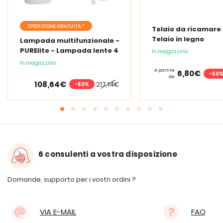
SPEDIZIONE GRATUITA *
Telaio da ricamare 
Telaio in legno
Lampada multifunzionale -
PURElite - Lampada lente 4
In magazzino
in 1
In magazzino
A partire
6,80€
-50
de
108,64€
217,14€
-50%
6 consulenti a vostra disposizione
Domande, supporto per i vostri ordini ?
VIA E-MAIL
FAQ