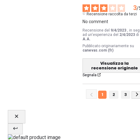
3
/
Recensione raccolta da terzi
No comment
Recensione del
9/4/2023
, in seg
ad un'esperienza del
2/4/2023
di
A.A.
Pubblicato originariamente su
canevas.com (fr)
Visualizza la
recensione originale
Segnala
1
2
3