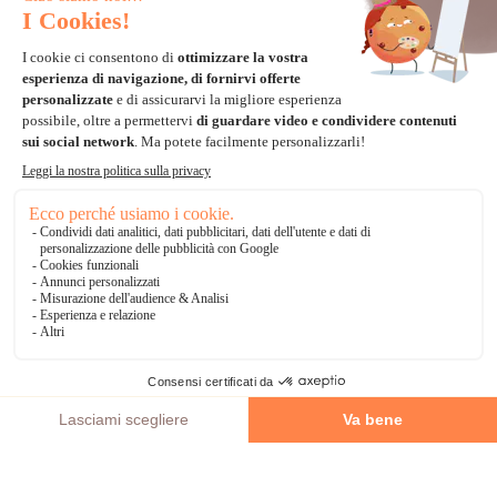
Carta di credito
Visa, Mastercard, Electron
Paypal
Bonifico Bancario
3 volte senza tasse
*Soluzioni di consegna
Delivengo Domicilio Internazionale
Catalogo
AGGIUNGI AL CARRELLO
Chi siamo?
I nostri impegni