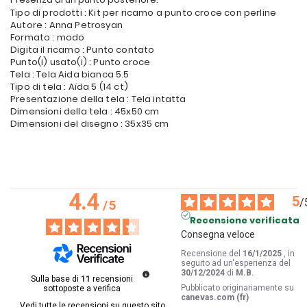
Tipo di prodotti : Kit per ricamo a punto croce con perline
Autore : Anna Petrosyan
Formato : modo
Digita il ricamo : Punto contato
Punto(i) usato(i) : Punto croce
Tela : Tela Aida bianca 5.5
Tipo di tela : Aïda 5 (14 ct)
Presentazione della tela : Tela intatta
Dimensioni della tela : 45x50 cm
Dimensioni del disegno : 35x35 cm
4.4
5
/
/
5
Recensione verificata
Consegna veloce
Recensione del
16/1/2025
, in
seguito ad un'esperienza del
30/12/2024
di
M.B.
Sulla base di
11
recensioni
Pubblicato originariamente su
sottoposte a verifica
canevas.com (fr)
Vedi tutte le recensioni su questo sito