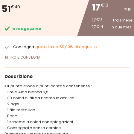
17
€13
51
€40
oggi
17
€13
tra 1 mese
17
€14
in due mesi
In magazzino
Consegna
gratuita da
59,00€
di acquisto
RITIRO E CONSEGNA
Descrizione
Kit punto croce a punti contati contenente :
- 1 tela Aïda bianca 5,5
- 30 colori di fili da ricamo in acrilico
- 2 aghi
- 1 filo metallico
- Perle
- 1 schema a colori con spiegazioni
- Consegnato senza cornice.
Presenza di un punto posteriore.