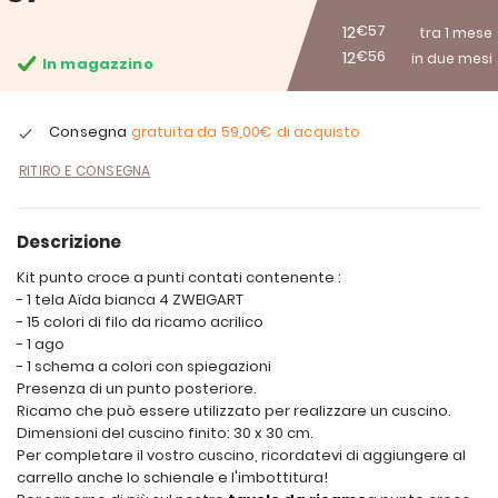
12
€57
tra 1 mese
12
€56
in due mesi
In magazzino
Consegna
gratuita da
59,00€
di acquisto
RITIRO E CONSEGNA
Descrizione
Kit punto croce a punti contati contenente :
- 1 tela Aïda bianca 4 ZWEIGART
- 15 colori di filo da ricamo acrilico
- 1 ago
- 1 schema a colori con spiegazioni
Presenza di un punto posteriore.
Ricamo che può essere utilizzato per realizzare un cuscino.
Dimensioni del cuscino finito: 30 x 30 cm.
Per completare il vostro cuscino, ricordatevi di aggiungere al
carrello anche lo schienale e l'imbottitura!