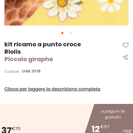
Vai
kit ricamo a punto croce
all'inizio
Riolis
della
Piccolo giraphe
galleria
di
immagini
UAB.2318
Codice :
Clicca per leggere la descrizione completa
o paga in 3x
gratuito
12
€57
37
€70
oggi