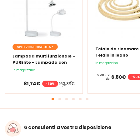
SPEDIZIONE GRATUITA *
Telaio da ricamare 
Telaio in legno
Lampada multifunzionale -
PURElite - Lampada con
In magazzino
lente d'ingrandimento
In magazzino
PURElite Tri Spectrum
A partire
6,80€
-50
de
81,74€
163,34€
-50%
6 consulenti a vostra disposizione