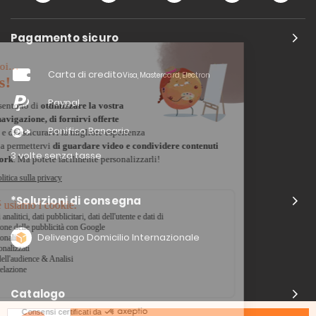
Pagamento sicuro
Carta di credito
Visa, Mastercard, Electron
Paypal
Bonifico Bancario
3 volte senza tasse
*Soluzioni di consegna
Delivengo Domicilio Internazionale
Catalogo