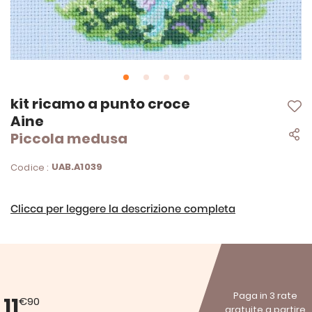
Vai
kit ricamo a punto croce
all'inizio
Aine
della
Piccola medusa
galleria
di
immagini
UAB.A1039
Codice :
Clicca per leggere la descrizione completa
Paga in 3 rate
11
€90
gratuite a partire