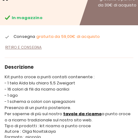
da 30€ di acquisto
In magazzino
Consegna
gratuita da
59,00€
di acquisto
RITIRO E CONSEGNA
Descrizione
Kit punto croce a punti contati contenente :
- 1 tela Aïda blu chiaro 5,5 Zweigart
- 16 colori di fili da ricamo acrilici
- 1 ago
- 1 schema a colori con spiegazioni
Presenza di un punto posteriore.
Per saperne di più sul nostro
tavole da ricamo
a punto croce
o a ricamo tradizionale sul nostro sito web.
Tipo di prodotti : kit ricamo a punto croce
Autore : Olga Novitskaya
Formato : piccolo