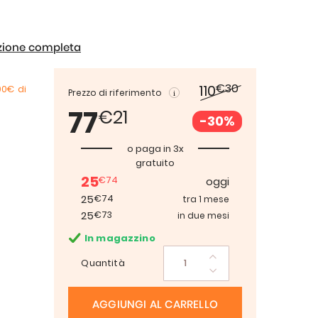
izione completa
€30
110
00€
di
Prezzo di riferimento
77
€21
-30%
o paga in 3x
gratuito
25
€74
oggi
25
€74
tra 1 mese
25
€73
in due mesi
In magazzino
Quantità
AGGIUNGI AL CARRELLO