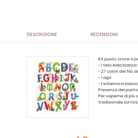
all'inizio
della
galleria
di
immagini
DESCRIZIONE
RECENSIONI
Kit punto croce a p
- 1 tela Aïda bianca
- 27 colori del filo
- 1 ago
- 1 schema in bianc
Presenza del punto 
Per saperne di più 
tradizionale sul nos