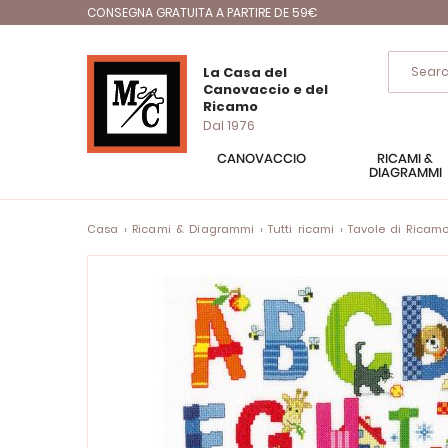
CONSEGNA GRATUITA A PARTIRE DE 59€
La Casa del
Canovaccio e del
Ricamo
Dal 1976
CANOVACCIO
RICAMI &
DIAGRAMMI
Casa
Ricami & Diagrammi
Tutti ricami
Tavole di Ricam
Vai
alla
fine
della
galleria
di
immagini