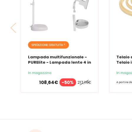
SPEDIZIONE GRATUITA *
Lampada multifunzionale -
Telaio 
PURElite - Lampada lente 4 in
Telaio 
1
In magazzino
In magaz
108,64€
-50%
217,14€
A partire d