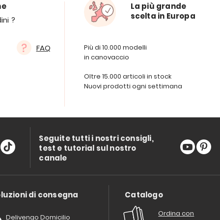
ne
La più grande
scelta in Europa
ini ?
FAQ
Più di 10.000 modelli
in canovaccio
Oltre 15.000 articoli in stock
Nuovi prodotti ogni settimana
Seguite tutti i nostri consigli,
test e tutorial sul nostro
canale
luzioni di consegna
Catalogo
Ordina con
Delivengo Domicilio