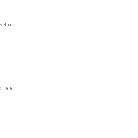
24
di
M.F.
3
di
A.A.