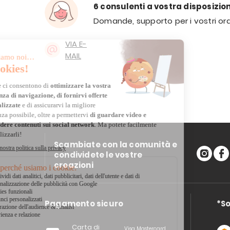
6 consulenti a vostra disposizio
Domande, supporto per i vostri ord
VIA E-
MAIL
Scambiate con la comunità e
condividete le vostre
creazioni
Pagamento sicuro
*So
Carta di
Visa, Mastercard,