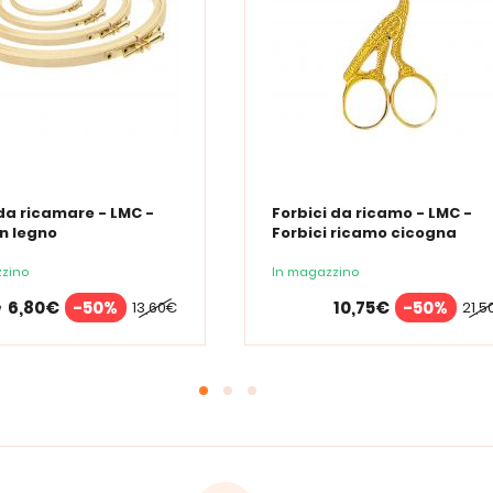
da ricamare - LMC -
Forbici da ricamo - LMC -
in legno
Forbici ricamo cicogna
zino
In magazzino
6,80€
-50%
10,75€
-50%
13,60€
21,5
e