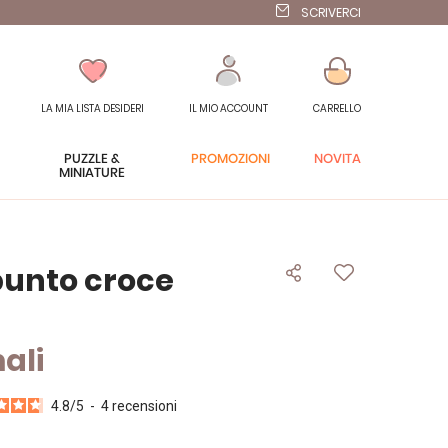
SCRIVERCI
LA MIA LISTA DESIDERI
IL MIO ACCOUNT
CARRELLO
PUZZLE &
PROMOZIONI
NOVITÀ
MINIATURE
punto croce
ali
4.8
/
5
-
4
recensioni