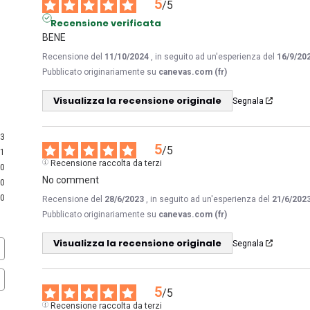
5
/
5
Recensione verificata
BENE
Recensione del
11/10/2024
, in seguito ad un'esperienza del
16/9/20
Pubblicato originariamente su
canevas.com (fr)
Visualizza la recensione originale
Segnala
3
5
/
5
1
Recensione raccolta da terzi
0
No comment
0
0
Recensione del
28/6/2023
, in seguito ad un'esperienza del
21/6/202
Pubblicato originariamente su
canevas.com (fr)
Visualizza la recensione originale
Segnala
5
/
5
Recensione raccolta da terzi