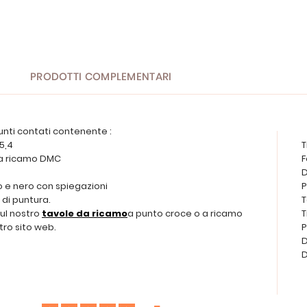
PRODOTTI COMPLEMENTARI
unti contati contenente :
 5,4
T
 da ricamo DMC
F
D
o e nero con spiegazioni
P
di puntura.
T
sul nostro
tavole da ricamo
a punto croce o a ricamo
T
tro sito web.
P
D
D