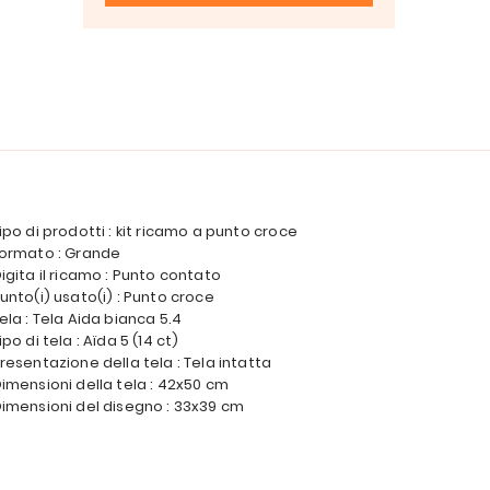
ipo di prodotti : kit ricamo a punto croce
ormato : Grande
igita il ricamo : Punto contato
unto(i) usato(i) : Punto croce
ela : Tela Aida bianca 5.4
ipo di tela : Aïda 5 (14 ct)
resentazione della tela : Tela intatta
imensioni della tela : 42x50 cm
imensioni del disegno : 33x39 cm