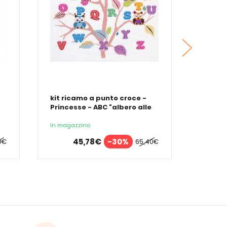
SPEDIZ
kit ricamo a punto croce -
kit ri
Princesse - ABC "albero alle
Vervac
civette"
In magazzino
In maga
45,78€
-30%
0€
65,40€