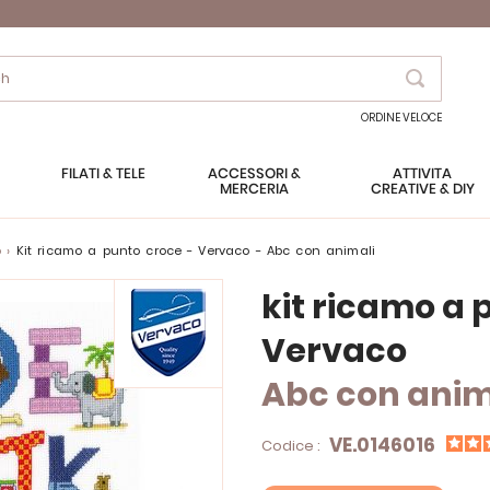
Search
ORDINE VELOCE
FILATI & TELE
ACCESSORI &
ATTIVITÀ
MERCERIA
CREATIVE & DIY
o
kit ricamo a punto croce - Vervaco - Abc con animali
kit ricamo a 
Vervaco
Abc con anim
VE.0146016
Codice :