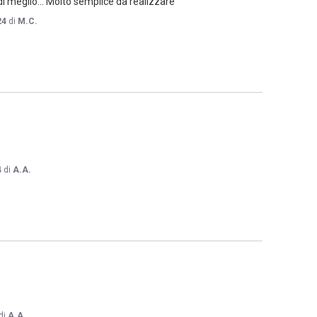
di meglio... Molto semplice da realizzare
24
di
M.C.
4
di
A.A.
di
A.A.