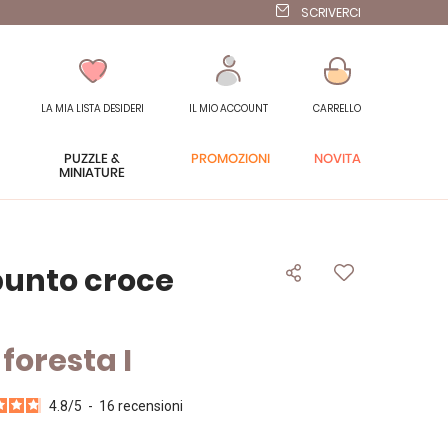
SCRIVERCI
LA MIA LISTA DESIDERI
IL MIO ACCOUNT
CARRELLO
PUZZLE &
PROMOZIONI
NOVITÀ
MINIATURE
punto croce
foresta I
4.8
/
5
-
16
recensioni