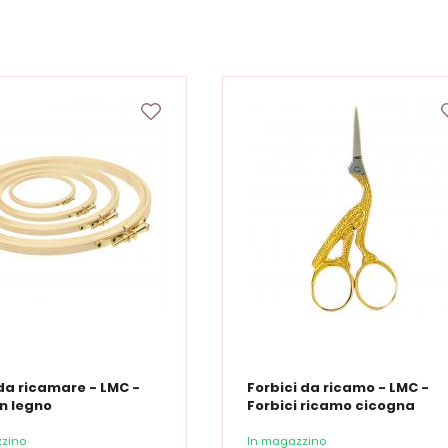
da ricamare - LMC -
Forbici da ricamo - LMC -
in legno
Forbici ricamo cicogna
zino
In magazzino