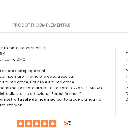
PRODOTTI COMPLEMENTARI
unti contati contenente :
 5,4
T
 da ricamo DMC
F
D
o e nero con spiegazioni
P
o per ricamare il nome e la data a scelta.
T
no il punto croce, il punto e il punto croce.
T
n bambino, pensate al misuratore di altezza VE.0150183 o
P
96, della stessa collezione "Forest Animals".
D
sul nostro
tavole da ricamo
a punto croce o a ricamo
D
tro sito web.
5
/
5