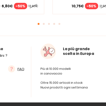
6,80€
-50%
10,75€
-50%
13,60€
21,5
e
ne
La più grande
scelta in Europa
ini ?
FAQ
Più di 10.000 modelli
in canovaccio
Oltre 15.000 articoli in stock
Nuovi prodotti ogni settimana