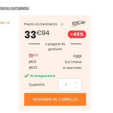
izione completa
€70
61
00€
di
Prezzo di riferimento
33
€94
-45%
o paga in 3x
gratuito
11
€31
oggi
11
€31
tra 1 mese
11
€32
in due mesi
In magazzino
Quantità
AGGIUNGI AL CARRELLO