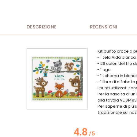
all'inizio
della
galleria
di
immagini
DESCRIZIONE
RECENSIONI
Kit punto croce a p
- 1 tela Aïda bianca
- 26 colori del filo
- 1 ago
- 1 schema in bianc
- 1 libro di alfabet
I punti utilizzati so
Per la nascita di u
alla tavola VE.01493
Per saperne di più 
tradizionale sul nos
4.8
/
5