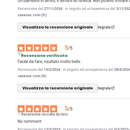
Un bambino in arrivo, il tema è la foresta. Non potevo trovare 
Recensione del
27/11/2024
, in seguito ad un'esperienza del
3/11/20
canevas.com (fr)
Visualizza la recensione originale
Segnala
5
/
5
Recensione verificata
Facile da fare, risultato molto bello
Recensione del
19/5/2024
, in seguito ad un'esperienza del
28/4/202
canevas.com (fr)
Visualizza la recensione originale
Segnala
5
/
5
Recensione raccolta da terzi
No comment
Recensione del
13/3/2023
, in seguito ad un'esperienza del
6/3/2023