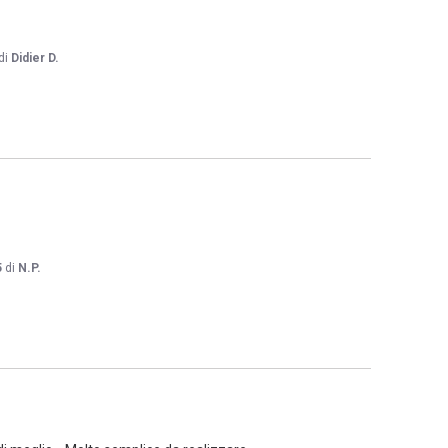
di
Didier D.
5
di
N.P.