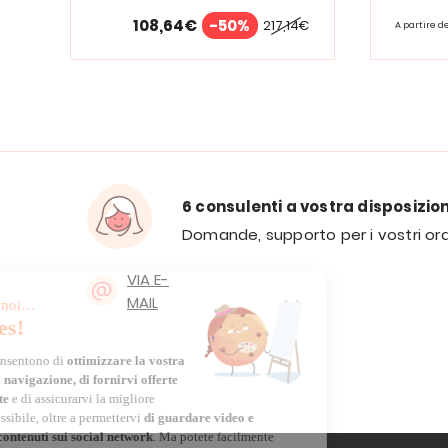
108,64€
-50%
217,14€
A partire d
6 consulenti a vostra disposizio
Domande, supporto per i vostri ord
VIA E-
MAIL