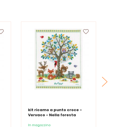
FINE DE
kit ricamo a punto croce -
Kit pe
Vervaco - Nella foresta
con ta
Dolce 
II
In magazzino
In maga