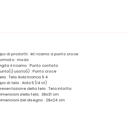
ipo di prodotti : kit ricamo a punto croce
ormato : modo
igita il ricamo : Punto contato
unto(i) usato(i) : Punto croce
ela : Tela Aida bianca 5.4
ipo di tela : Aïda 5 (14 ct)
resentazione della tela : Tela intatta
imensioni della tela : 36x31 cm
imensioni del disegno : 28x24 cm