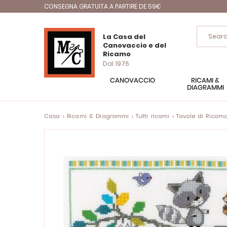
CONSEGNA GRATUITA A PARTIRE DE 59€
La Casa del
Canovaccio e del
Ricamo
Dal 1976
CANOVACCIO
RICAMI &
DIAGRAMMI
Casa
Ricami & Diagrammi
Tutti ricami
Tavole di Ricam
Vai
alla
fine
della
galleria
di
immagini