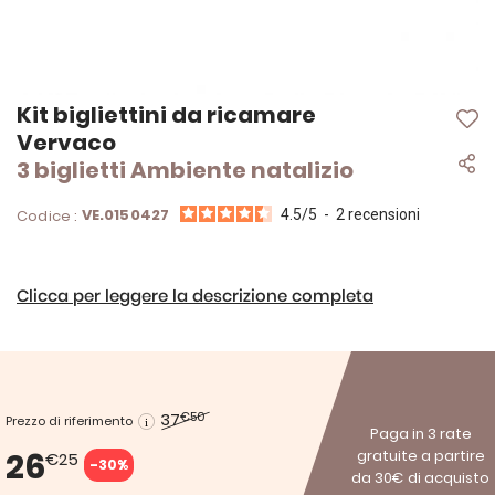
Vai
Kit bigliettini da ricamare
all'inizio
Vervaco
della
3 biglietti Ambiente natalizio
galleria
di
immagini
VE.0150427
Codice :
4.5
/
5
-
2
recensioni
Clicca per leggere la descrizione completa
37
€50
Prezzo di riferimento
Paga in 3 rate
26
gratuite a partire
€25
-30%
da 30€ di acquisto