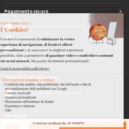
Pagamento sicuro
Carta di credito
Visa, Mastercard, Electron
Paypal
Bonifico Bancario
3 volte senza tasse
*Soluzioni di consegna
Delivengo Domicilio Internazionale
Catalogo