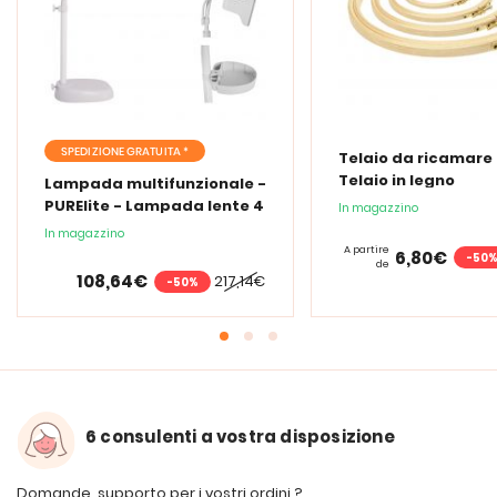
SPEDIZIONE GRATUITA *
Telaio da ricamare 
Telaio in legno
Lampada multifunzionale -
PURElite - Lampada lente 4
In magazzino
in 1
In magazzino
A partire
6,80€
-50
de
108,64€
217,14€
-50%
6 consulenti a vostra disposizione
Domande, supporto per i vostri ordini ?