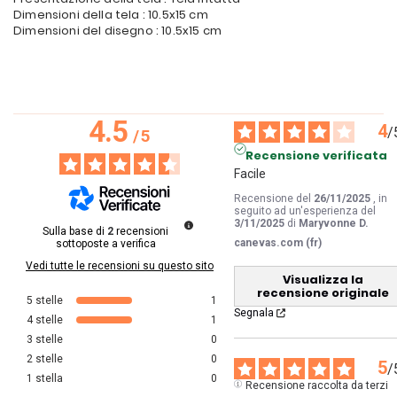
Dimensioni della tela : 10.5x15 cm
Dimensioni del disegno : 10.5x15 cm
4.5
4
/
/
5
Recensione verificata
Facile
Recensione del
26/11/2025
, in
seguito ad un'esperienza del
3/11/2025
di
Maryvonne D.
Sulla base di
2
recensioni
canevas.com (fr)
sottoposte a verifica
Vedi tutte le recensioni su questo sito
Visualizza la
recensione originale
5
stelle
1
Segnala
4
stelle
1
3
stelle
0
2
stelle
0
5
/
1
stella
0
Recensione raccolta da terzi