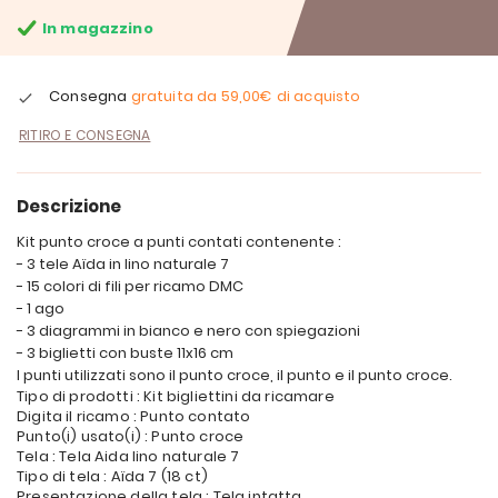
In magazzino
Consegna
gratuita da
59,00€
di acquisto
RITIRO E CONSEGNA
Descrizione
Kit punto croce a punti contati contenente :
- 3 tele Aïda in lino naturale 7
- 15 colori di fili per ricamo DMC
- 1 ago
- 3 diagrammi in bianco e nero con spiegazioni
- 3 biglietti con buste 11x16 cm
I punti utilizzati sono il punto croce, il punto e il punto croce.
Tipo di prodotti : Kit bigliettini da ricamare
Digita il ricamo : Punto contato
Punto(i) usato(i) : Punto croce
Tela : Tela Aida lino naturale 7
Tipo di tela : Aïda 7 (18 ct)
Presentazione della tela : Tela intatta