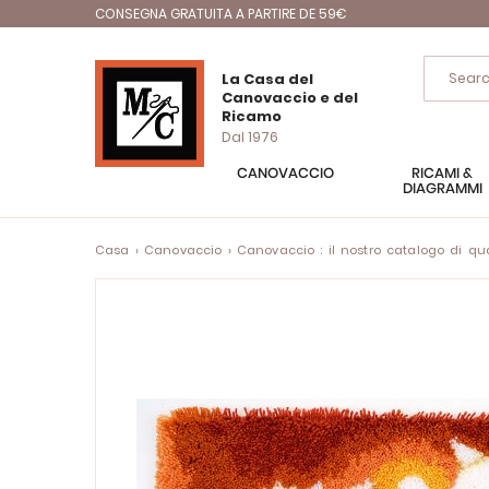
CONSEGNA GRATUITA A PARTIRE DE 59€
La Casa del
Canovaccio e del
Ricamo
Dal 1976
CANOVACCIO
RICAMI &
DIAGRAMMI
Casa
Canovaccio
Canovaccio : il nostro catalogo di quad
Vai
alla
fine
della
galleria
di
immagini