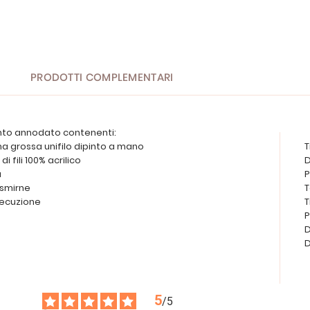
PRODOTTI COMPLEMENTARI
unto annodato contenenti:
ma grossa unifilo dipinto a mano
T
di fili 100% acrilico
D
a
P
 smirne
T
esecuzione
T
P
D
D
5
/
5