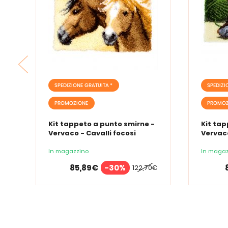
SPEDIZIONE GRATUITA *
SPEDIZI
PROMOZIONE
PROMOZ
Kit tappeto a punto smirne -
Kit tap
Vervaco - Cavalli focosi
Vervac
In magazzino
In magaz
85,89€
-30%
122,70€