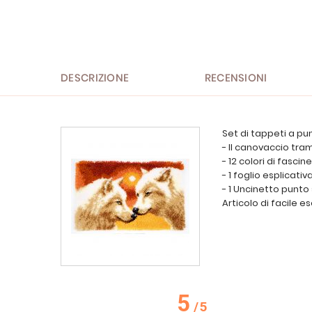
all'inizio
della
galleria
di
immagini
DESCRIZIONE
RECENSIONI
Set di tappeti a p
- Il canovaccio tra
- 12 colori di fascine 
- 1 foglio esplicativ
- 1 Uncinetto punto
Articolo di facile 
5
/
5