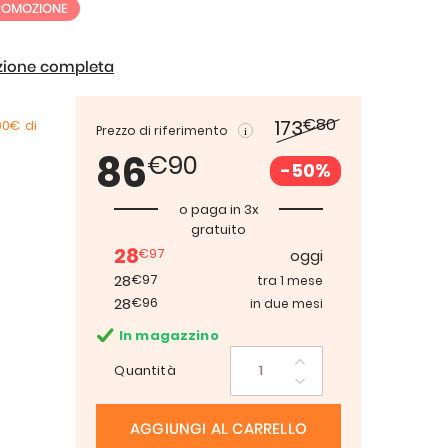
ROMOZIONE
izione completa
€80
173
00€
di
Prezzo di riferimento
86
€90
-50%
o paga in 3x
gratuito
28
€97
oggi
28
€97
tra 1 mese
28
€96
in due mesi
In magazzino
Quantità
AGGIUNGI AL CARRELLO