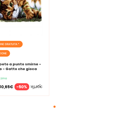
ONE GRATUITA *
IONE
peto a punto smirne -
o - Gatto che gioca
zino
80,65€
-50%
161,30€