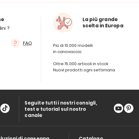
ne
La più grande
scelta in Europa
ini ?
FAQ
Più di 10.000 modelli
in canovaccio
Oltre 15.000 articoli in stock
Nuovi prodotti ogni settimana
Seguite tutti i nostri consigli,
test e tutorial sul nostro
canale
luzioni di consegna
Catalogo