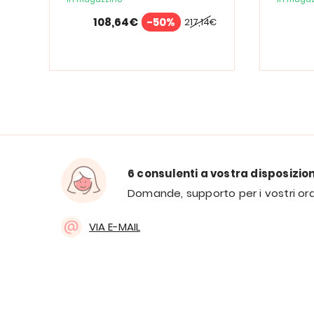
108,64€
-50%
217,14€
6 consulenti a vostra disposizio
Domande, supporto per i vostri ord
VIA E-MAIL