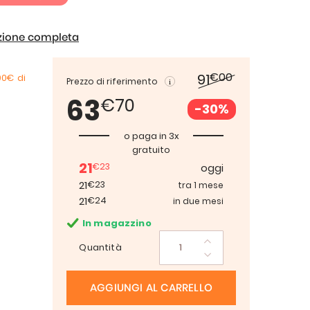
izione completa
€00
91
00€
di
Prezzo di riferimento
63
€70
-30%
o paga in 3x
gratuito
21
€23
oggi
21
€23
tra 1 mese
21
€24
in due mesi
In magazzino
Quantità
AGGIUNGI AL CARRELLO