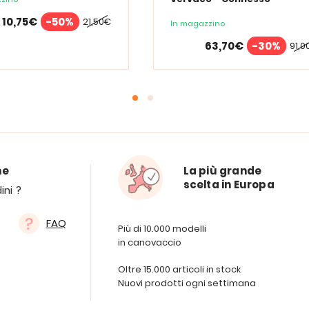
10,75€
-50%
21,50€
In magazzino
63,70€
-30%
91,0
ne
La più grande
scelta in Europa
ini ?
FAQ
Più di 10.000 modelli
in canovaccio
Oltre 15.000 articoli in stock
Nuovi prodotti ogni settimana