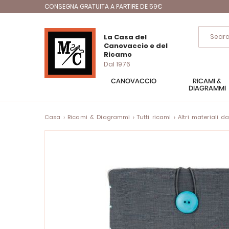
CONSEGNA GRATUITA A PARTIRE DE 59€
La Casa del
Canovaccio e del
Ricamo
Dal 1976
CANOVACCIO
RICAMI &
DIAGRAMMI
Casa
Ricami & Diagrammi
Tutti ricami
Altri materiali d
Vai
alla
fine
della
galleria
di
immagini