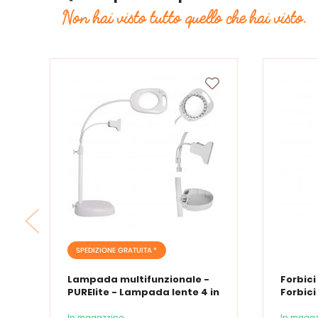
Non hai visto tutto quello che hai visto.
SPEDIZIONE GRATUITA *
Lampada multifunzionale -
Forbici
PURElite - Lampada lente 4 in
Forbici
1
In magazzino
In magaz