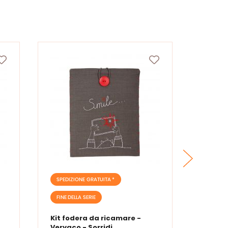
SPEDIZIONE GRATUITA *
SPEDIZ
FINE DELLA SERIE
FINE DE
Kit fodera da ricamare -
Kit fo
Vervaco - Sorridi
Vervac