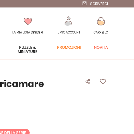
SCRIVERCI
LA MIA LISTA DESIDERI
IL MIO ACCOUNT
CARRELLO
PUZZLE &
PROMOZIONI
NOVITÀ
MINIATURE
a ricamare
NE DELLA SERIE