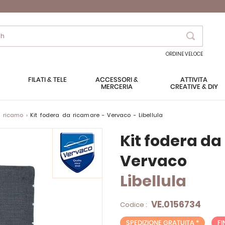
Search
ORDINE VELOCE
FILATI & TELE
ACCESSORI &
ATTIVITÀ
MERCERIA
CREATIVE & DIY
a ricamo
Kit fodera da ricamare - Vervaco - Libellula
Kit fodera d
Vervaco
Libellula
VE.0156734
Codice :
SPEDIZIONE GRATUITA *
FI