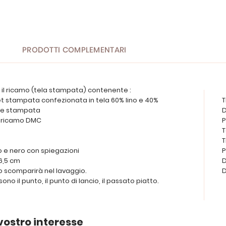
PRODOTTI COMPLEMENTARI
r il ricamo (tela stampata) contenente :
let stampata confezionata in tela 60% lino e 40%
T
ite stampata
D
da ricamo DMC
P
T
T
o e nero con spiegazioni
P
26,5 cm
D
o scomparirà nel lavaggio.
D
 sono il punto, il punto di lancio, il passato piatto.
vostro interesse