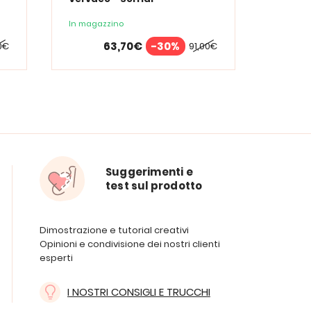
In magazzino
In maga
63,70€
-30%
0€
91,00€
Suggerimenti e
test sul prodotto
Dimostrazione e tutorial creativi
Opinioni e condivisione dei nostri clienti
esperti
I NOSTRI CONSIGLI E TRUCCHI