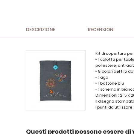
all'inizio
della
galleria
di
immagini
DESCRIZIONE
RECENSIONI
Kit di copertura pe
- 1 calotta per tab
poliestere, antrac
- 8 colori del filo 
- 1 ago
- 1 bottone blu
- 1 schema in bianc
Dimensioni : 21,5 x 
Il disegno stampat
I punti da utilizzare
Questi prodotti possono essere di 