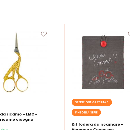
SPEDIZIONE GRATUITA *
FINE DELLA SERIE
 da ricamo - LMC -
 ricamo cicogna
Kit fodera da ricamare -
Vervaco - Connesso
zino