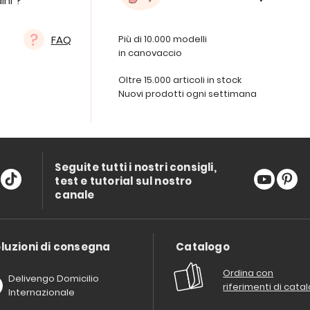
ini ?
FAQ
Più di 10.000 modelli
in canovaccio
Oltre 15.000 articoli in stock
Nuovi prodotti ogni settimana
Seguite tutti i nostri consigli,
test e tutorial sul nostro
canale
luzioni di consegna
Catalogo
Ordina con
Delivengo Domicilio
riferimenti di cata
Internazionale