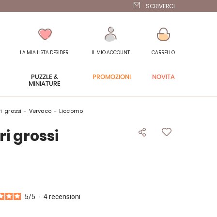
SCRIVERCI
LA MIA LISTA DESIDERI
IL MIO ACCOUNT
CARRELLO
PUZZLE &
PROMOZIONI
NOVITÀ
MINIATURE
ori grossi - Vervaco - Liocorno
ri grossi
5
/
5
-
4
recensioni