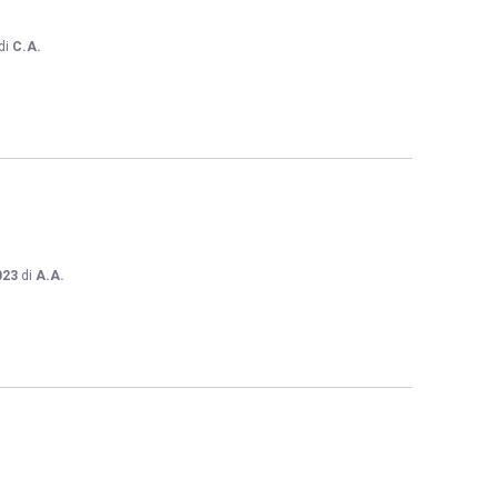
di
C.A.
023
di
A.A.