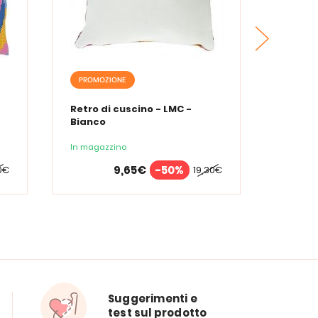
PROMOZIONE
PROMO
Retro di cuscino - LMC -
Retro d
Bianco
In magazzino
In maga
9,65€
-50%
0€
19,30€
Suggerimenti e
test sul prodotto