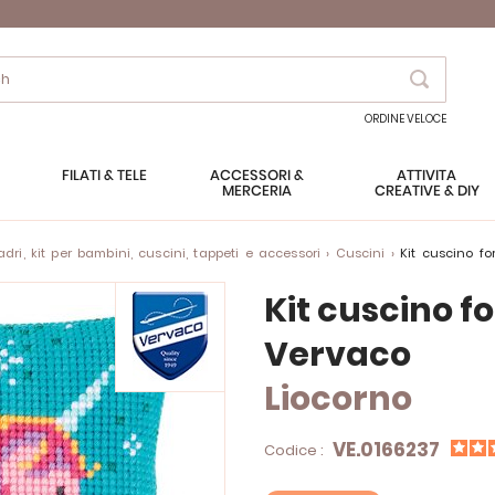
Search
ORDINE VELOCE
FILATI & TELE
ACCESSORI &
ATTIVITÀ
MERCERIA
CREATIVE & DIY
ri, kit per bambini, cuscini, tappeti e accessori
Cuscini
Kit cuscino f
Kit cuscino fo
Vervaco
Liocorno
VE.0166237
Codice :