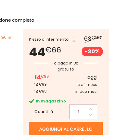
izione completa
€80
63
00€
di
Prezzo di riferimento
44
€66
-30%
o paga in 3x
gratuito
14
€89
oggi
14
€89
tra 1 mese
14
€88
in due mesi
In magazzino
Quantità
AGGIUNGI AL CARRELLO