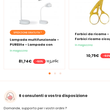
SPEDIZIONE GRATUITA *
Forbici da ricamo -
Forbici ricamo cic
Lampada multifunzionale -
PURElite - Lampada con
In magazzino
lente d'ingrandimento
In magazzino
PURElite Tri Spectrum
10,75€
-50
81,74€
163,34€
-50%
6 consulenti a vostra disposizione
Domande, supporto per i vostri ordini ?