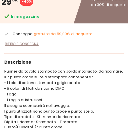
29
-40%
da 30€ di acquisto
In magazzino
Consegna
gratuita da
59,00€
di acquisto
RITIRO E CONSEGNA
Descrizione
Runner da tavolo stampato con bordo intarsiato, da ricamare.
Kit punto croce su tela stampata contenente :
- 1 tela di cotone stampata grigia orlata
- 5 colori di filati da ricamo DMC
- 1 ago
- 1 foglio di istruzioni
Il disegno scomparirà nel lavaggio.
I punti utilizzati sono punto croce e punto stelo.
Tipo di prodotti : Kit runner da ricamare
Digita il ricamo : Stampato - Timbrato
Punto(i) usato(i) : Punto croce