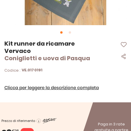
Vai
Kit runner da ricamare
all'inizio
Vervaco
della
Coniglietti e uova di Pasqua
galleria
di
immagini
VE.0170191
Codice :
Clicca per leggere la descrizione completa
48
€60
Prezzo di riferimento
Paga in 3 rate
gratuite a partire
€16