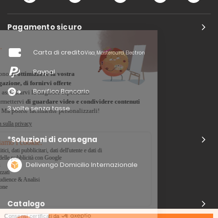
Pagamento sicuro
Carta di credito
Visa, Mastercard, Electron
Paypal
Bonifico Bancario
3 volte senza tasse
*Soluzioni di consegna
Delivengo Domicilio Internazionale
Catalogo