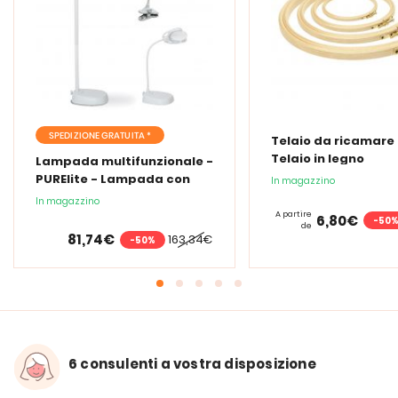
SPEDIZIONE GRATUITA *
Telaio da ricamare 
Telaio in legno
Lampada multifunzionale -
PURElite - Lampada con
In magazzino
lente d'ingrandimento
In magazzino
PURElite Tri Spectrum
A partire
6,80€
-50
de
81,74€
163,34€
-50%
6 consulenti a vostra disposizione