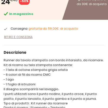
24
-50%
da 30€ di acquisto
In magazzino
Consegna
gratuita da
59,00€
di acquisto
RITIRO E CONSEGNA
Descrizione
Runner da tavolo stampato con bordo intarsiato, da ricamare.
Kit di ricamo su tela stampata contenente:
- 1 tela di cotone stampata grigia orlata
- 6 colori di fili da ricamo DMC
- 1 ago
- 1 foglio di istruzioni
Il disegno scomparirà nel lavaggio.
I punti utilizzati sono il punto nodino, il punto croce, il punto
piatto, il punto lanciato, il punto gambo e il punto a piuma.
Tipo di prodotti : Kit runner da ricamare
Digita il ricamo : Stampato - Timbrato