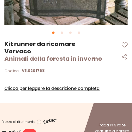
Vai
Kit runner da ricamare
all'inizio
Vervaco
della
Animali della foresta in inverno
galleria
di
immagini
VE.0201768
Codice :
Clicca per leggere la descrizione completa
48
€80
Prezzo di riferimento
Paga in 3 rate
gratuite a partire
€40